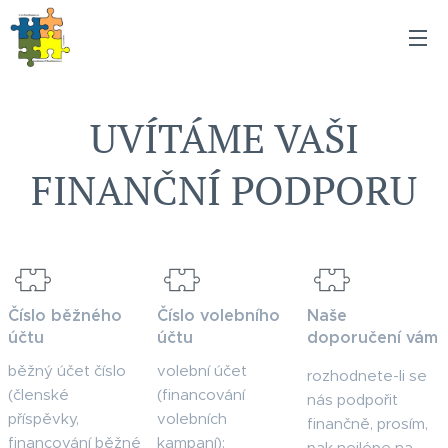
UVÍTÁME VAŠI
FINANČNÍ PODPORU
Číslo běžného
Číslo volebního
Naše
účtu
účtu
doporučení vám
běžný účet číslo
volební účet
rozhodnete-li se
(členské
(financování
nás podpořit
příspěvky,
volebních
finančně, prosím,
financování běžné
kampaní):
pak nejlépe na