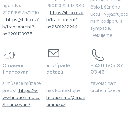
agendy):
2601232244/2010
číslo běžného
2201199975/2010
...
https://ib.fio.cz/i
účtu - vyjadřujete
...
https://ib.fio.cz/i
b/transparent?
nám podporu a
b/transparent?
a=2601232244
sympatie.
a=2201199975
Děkujeme.
O našem
V případě
+ 420 605 87
financování
dotazů
03 46
si můžete můžete
zavolat nám
přečíst
https://w
nás kontaktujte
určitě můžete.
ww.hnutiommo.cz
hnutiommo@hnuti
/financovani/
ommo.cz