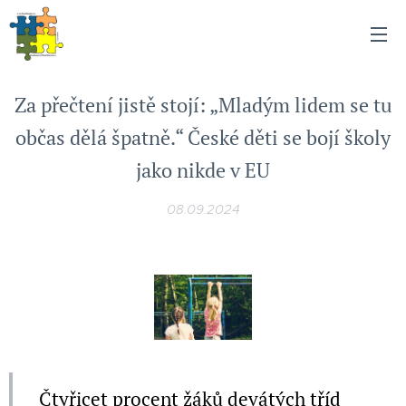
Za přečtení jistě stojí: „Mladým lidem se tu
občas dělá špatně.“ České děti se bojí školy
jako nikde v EU
08.09.2024
Čtyřicet procent žáků devátých tříd