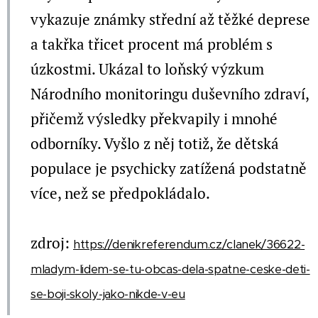
vykazuje známky střední až těžké deprese
a takřka třicet procent má problém s
úzkostmi. Ukázal to loňský výzkum
Národního monitoringu duševního zdraví,
přičemž výsledky překvapily i mnohé
odborníky. Vyšlo z něj totiž, že dětská
populace je psychicky zatížená podstatně
více, než se předpokládalo.
zdroj:
https://denikreferendum.cz/clanek/36622-
mladym-lidem-se-tu-obcas-dela-spatne-ceske-deti-
se-boji-skoly-jako-nikde-v-eu