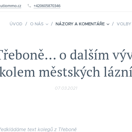
utiommo.cz
+420605870346
ÚVOD
O NÁS
NÁZORY A KOMENTÁŘE
VOLBY
Třeboně... o dalším výv
kolem městských lázn
07.03.2021
edkládáme text kolegů z Třeboně