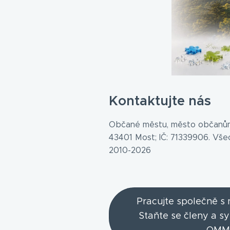
Kontaktujte nás
Občané městu, město občanům
43401 Most; IČ: 71339906. Vš
2010-2026
Pracujte společně s
Staňte se členy a s