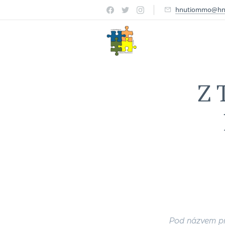
hnutiommo@hn
Z 
Pod názvem př