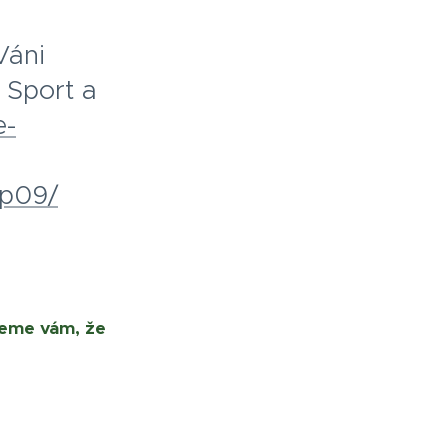
Váni
 Sport a
e-
op09/
jeme vám, že