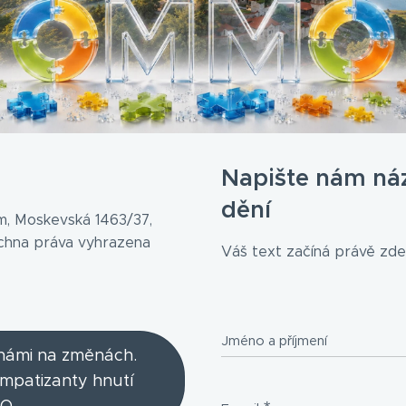
Napište nám ná
dění
, Moskevská 1463/37,
echna práva vyhrazena
Váš text začíná právě zde.
Jméno a příjmení
 námi na změnách.
ympatizanty hnutí