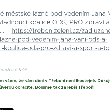
é městské lázně pod vedením Jana 
vládnoucí koalice ODS, PRO Zdraví a
...
https://trebon.zeleni.cz/zadluzen
lazne-pod-vedenim-jana-vani-ods-a-
i-koalice-ods-pro-zdravi-a-sport-a-t
totožnit a také
 všem, že vám dění v Třeboni není lhostejné. Děku
důvěrou obracíte. Bojujme tak za lepší Třeboň!