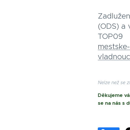
Zadlužen
(ODS) a 
TOP09 .
mestske-
vladnouc
Nelze než se z
Děkujeme vám
se na nás s 