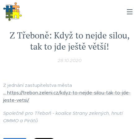
Z Třeboně: Když to nejde silou,
tak to jde ještě větší!
28.10.2020
Z jednání zastupitelstva města
...
https://trebon.zeleni.cz/kdyz-to-nejde-silou-tak-to-jde-
jeste-vetsi/
Společně pro Třeboň - koalice Strany zelených, hnutí
OMMO a Pirátů