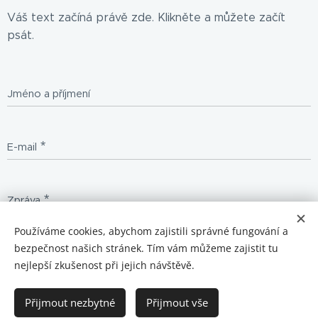
Váš text začíná právě zde. Klikněte a můžete začít
psát.
Jméno a příjmení
E-mail
Zpráva
Používáme cookies, abychom zajistili správné fungování a
bezpečnost našich stránek. Tím vám můžeme zajistit tu
Odeslat
nejlepší zkušenost při jejich návštěvě.
Přijmout nezbytné
Přijmout vše
starší verze webu https://ommo1.webnode.cz/
Cookies