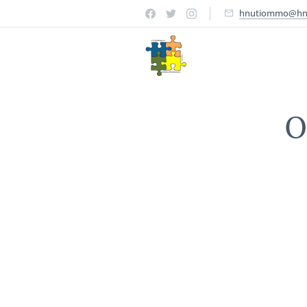
hnutiommo@hn
O