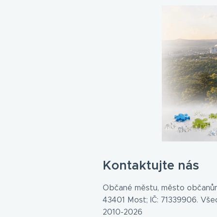
Kontaktujte nás
Občané městu, město občanům
43401 Most; IČ: 71339906. Vš
2010-2026