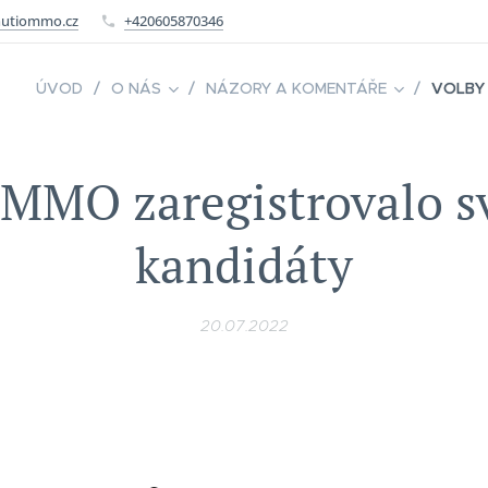
utiommo.cz
+420605870346
ÚVOD
O NÁS
NÁZORY A KOMENTÁŘE
VOLBY
MMO zaregistrovalo s
kandidáty
20.07.2022