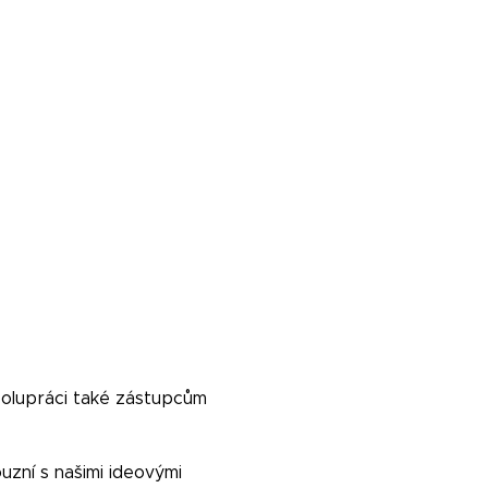
polupráci také zástupcům
ouzní s našimi ideovými