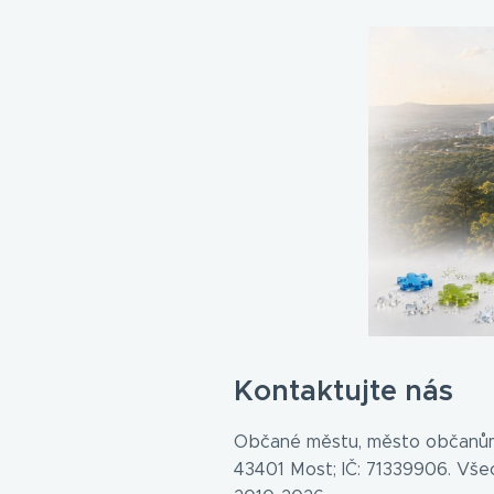
Kontaktujte nás
Občané městu, město občanům
43401 Most; IČ: 71339906. Vš