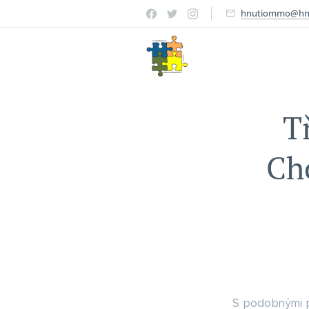
hnutiommo@hn
T
Cho
S podobnými p