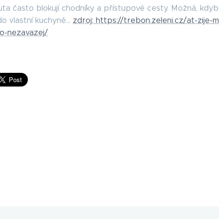
ta často blokují chodníky a přístupové cesty. Možná, kdyby 
o vlastní kuchyně...
zdroj: https://trebon.zeleni.cz/at-zije-
to-nezavazej/