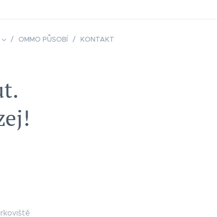
OMMO PŮSOBÍ
KONTAKT
t.
zej!
rkoviště