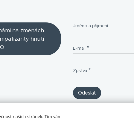
Jméno a příjmení
 námi na změnách.
ympatizanty hnutí
O
E-mail
Zpráva
Odeslat
ečnost našich stránek. Tím vám
starší verze webu https://ommo1.webnode.cz/
Cookies