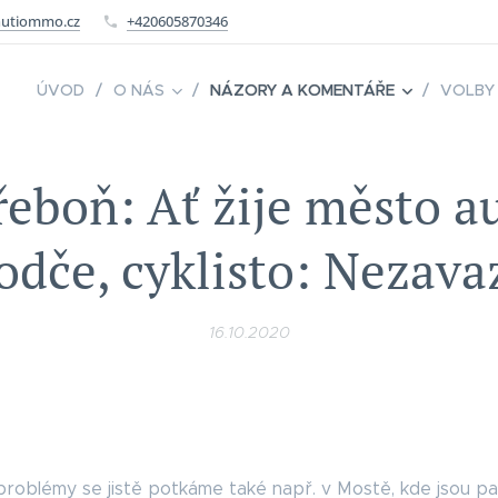
utiommo.cz
+420605870346
ÚVOD
O NÁS
NÁZORY A KOMENTÁŘE
VOLBY
řeboň: Ať žije město au
dče, cyklisto: Nezava
16.10.2020
roblémy se jistě potkáme také např. v Mostě, kde jsou pa