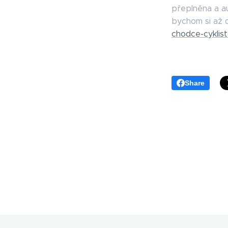
přeplněna a au
bychom si až d
chodce-cyklis
Share