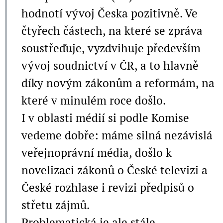
hodnotí vývoj Česka pozitivně. Ve
čtyřech částech, na které se zpráva
soustřeďuje, vyzdvihuje především
vývoj soudnictví v ČR, a to hlavně
díky novým zákonům a reformám, na
které v minulém roce došlo.
I v oblasti médií si podle Komise
vedeme dobře: máme silná nezávislá
veřejnoprávní média, došlo k
novelizaci zákonů o České televizi a
České rozhl
ase i revizi předpisů o
střetu zájmů.
Problematická je ale stále