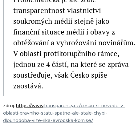
transparentnost vlastnictví
soukromých médií stejně jako
finanční situace médií i obavy z
obtěžování a vyhrožování novinářům.
V oblasti protikorupčního rámce,
jednou ze 4 částí, na které se zprá
va
soustřeďuje, však Česko spíše
zaostává.
zdroj:
https://www
.transparency.cz/cesko-si-nevede-v-
oblasti-pravniho-statu-spatne-ale-stale-chybi-
dlouhodoba-vize-rika-evropska-komise/