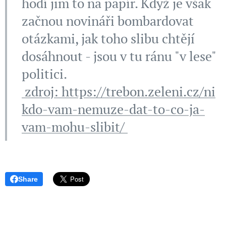
hodí jim to na papír. Když je však
začnou novináři bombardovat
otázkami, jak toho slibu chtějí
dosáhnout - jsou v tu ránu "v lese"
politici.
zdroj: https://trebon.zeleni.cz/ni
kdo-vam-nemuze-dat-to-co-ja-
vam-mohu-slibit/
Share