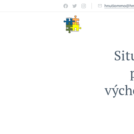
hnutiommo@hn
Sit
vých