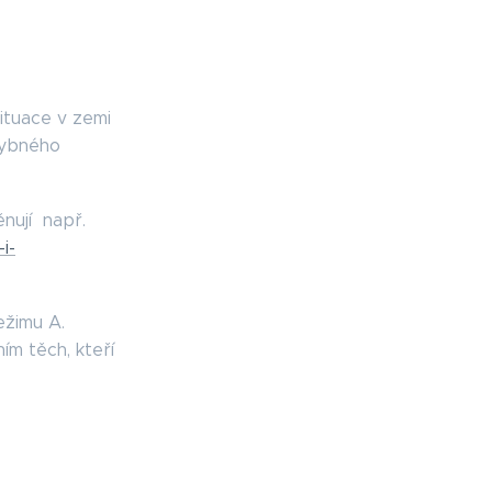
situace v zemi
chybného
věnují např.
i-
ežimu A.
ím těch, kteří