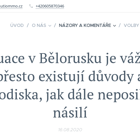
utiommo.cz
+420605870346
ÚVOD
O NÁS
NÁZORY A KOMENTÁŘE
VOLBY
uace v Bělorusku je vá
přesto existují důvody 
odiska, jak dále neposi
násilí
16.08.2020