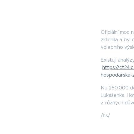
Oficiální moc 
zklidnila a by
volebního výs
Existují analý
https://ct24.
hospodarska-z
Na 250.000 de
Lukašenka. Hov
z různých dův
/hs/