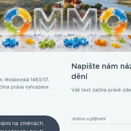
Napište nám ná
dění
, Moskevská 1463/37,
echna práva vyhrazena
Váš text začíná právě zde.
Jméno a příjmení
 námi na změnách.