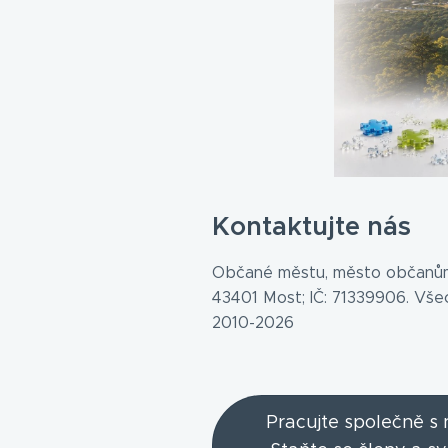
Kontaktujte nás
Občané městu, město občanům
43401 Most; IČ: 71339906. Vš
2010-2026
Pracujte společně s