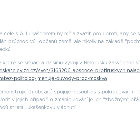
na čele s A. Lukašenkem by měla zvážit pro i proti, aby se 
l dán průchod vůli občanů země, ale nikoliv na základě "po
ledků".
zy, které se situaci a dalšímu vývoji v Bělorusku zasvěceně 
ceskatelevize.cz/svet/3163206-absence-protiruskych-nalad-
atez-politolog-jmenuje-duvody-proc-moskva
.
monstrujících občanů spojuje nesouhlas s pokračováním r
ořit v jejich případě o zmanipulování je jen "zbožným" přán
odů straní Lukašenkovu vládnutí.