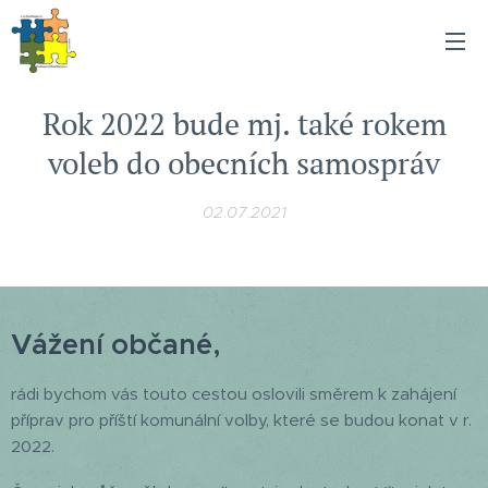
Rok 2022 bude mj. také rokem
voleb do obecních samospráv
02.07.2021
Vážení občané,
rádi bychom vás touto cestou oslovili směrem k zahájení
příprav pro příští komunální volby, které se budou konat v r.
2022.