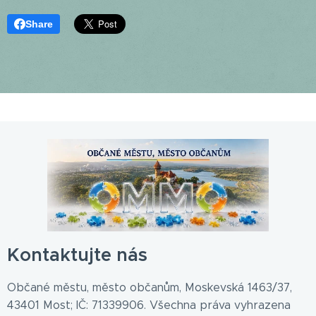
Share
Kontaktujte nás
Občané městu, město občanům, Moskevská 1463/37,
43401 Most; IČ: 71339906. Všechna práva vyhrazena