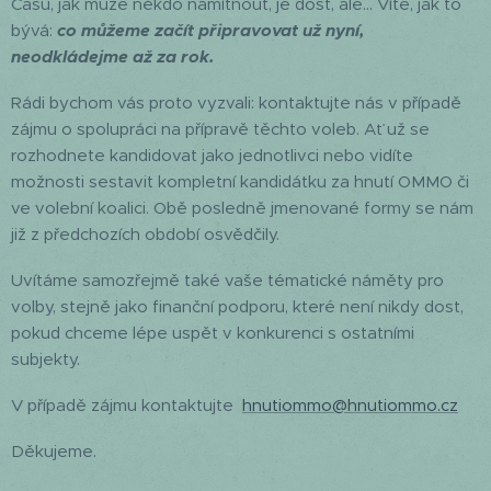
Času, jak může někdo namítnout, je dost, ale... Víte, jak to
bývá:
co můžeme začít připravovat už nyní,
neodkládejme až za rok.
Rádi bychom vás proto vyzvali: kontaktujte nás v případě
zájmu o spolupráci na přípravě těchto voleb. Ať už se
rozhodnete kandidovat jako jednotlivci nebo vidíte
možnosti sestavit kompletní kandidátku za hnutí OMMO či
ve volební koalici. Obě posledně jmenované formy se nám
již z předchozích období osvědčily.
Uvítáme samozřejmě také vaše tématické náměty pro
volby, stejně jako finanční podporu, které není nikdy dost,
pokud chceme lépe uspět v konkurenci s ostatními
subjekty.
V případě zájmu kontaktujte
hnutiommo@hnutiommo.cz
Děkujeme.