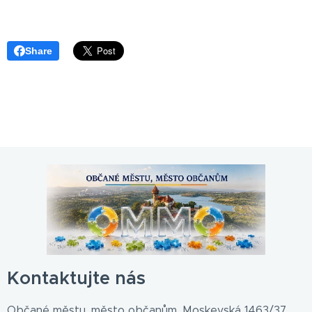
Share
Kontaktujte nás
Občané městu, město občanům, Moskevská 1463/37,