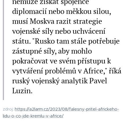
nemůže získat spojence
diplomacií nebo měkkou silou,
musí Moskva razit strategie
vojenské síly nebo uchvácení
státu. "Rusko tam stále potřebuje
zástupné síly, aby mohlo
pokračovat ve svém přístupu k
vytváření problémů v Africe," říká
ruský vojenský analytik Pavel
Luzin.
zdroj:
https://a2larm.cz/2023/08/falesny-pritel-africkeho-
lidu-o-co-jde-kremlu-v-africe/