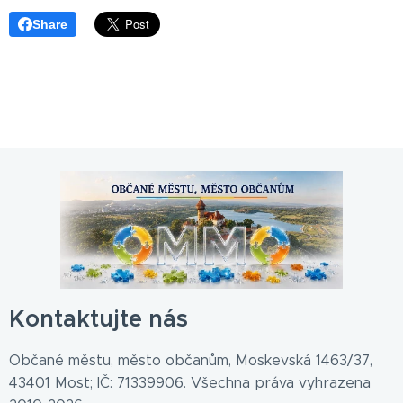
Share
Kontaktujte nás
Občané městu, město občanům, Moskevská 1463/37,
43401 Most; IČ: 71339906. Všechna práva vyhrazena