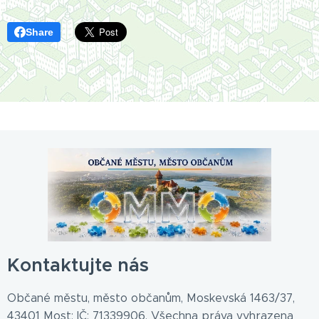
Share
Kontaktujte nás
Občané městu, město občanům, Moskevská 1463/37,
43401 Most; IČ: 71339906. Všechna práva vyhrazena