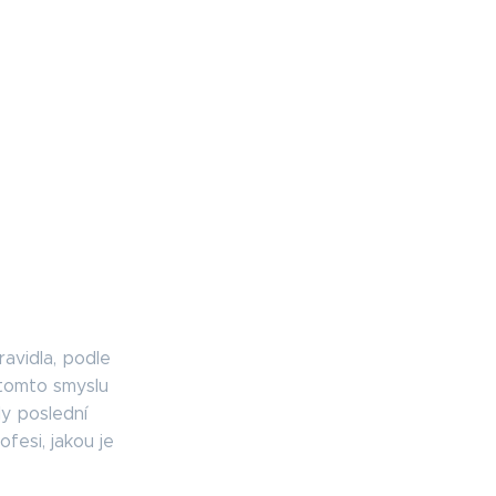
ravidla, podle
 tomto smyslu
ly poslední
fesi, jakou je