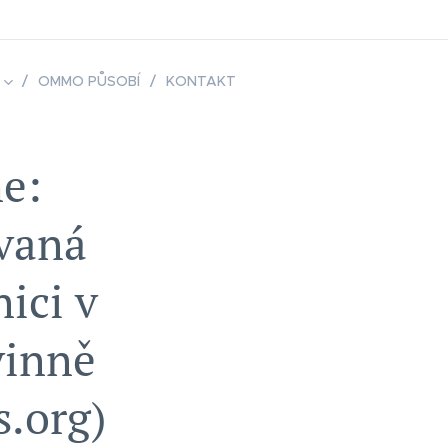
OMMO PŮSOBÍ
KONTAKT
me:
vaná
ici v
vinně
s.org)