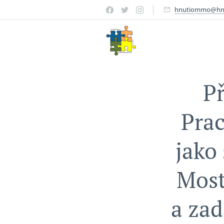
hnutiommo@hn
Př
Pra
jako
Most
a zad