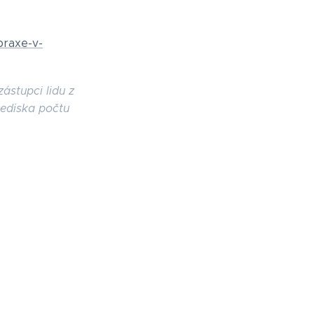
praxe-v-
ástupci lidu z
lediska počtu