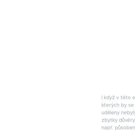
I když v této 
kterých by se 
uděleny nebyly
zbytky důvěry 
např. působení