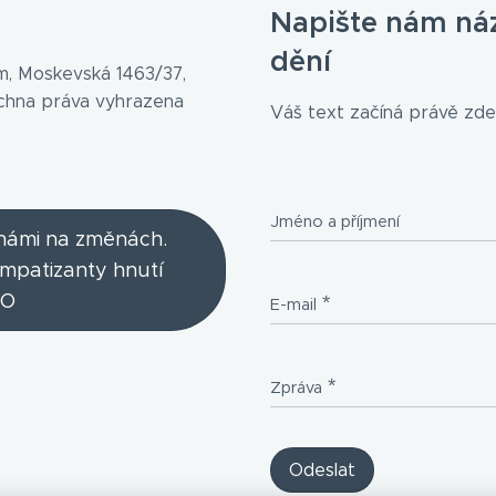
Napište nám ná
dění
, Moskevská 1463/37,
echna práva vyhrazena
Váš text začíná právě zde.
Jméno a příjmení
 námi na změnách.
ympatizanty hnutí
O
E-mail
Zpráva
Odeslat