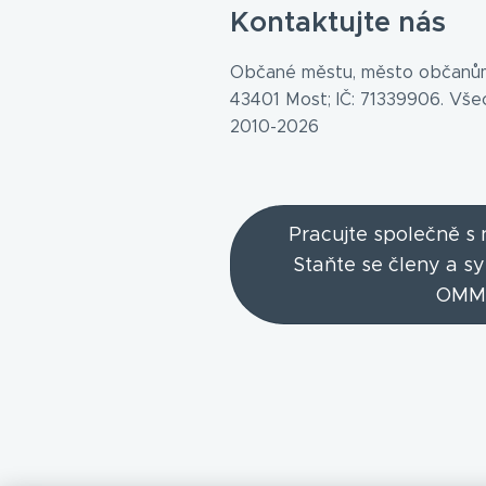
Kontaktujte nás
Občané městu, město občanům
43401 Most; IČ: 71339906. Vš
2010-2026
Pracujte společně s
Staňte se členy a s
OMM