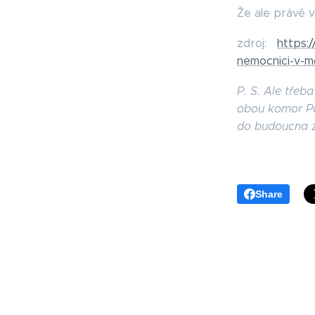
Že ale právě v
zdroj:
https:
nemocnici-v-m
P. S. Ale třeb
obou komor Par
do budoucna zí
Share