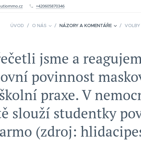
utiommo.cz
+420605870346
ÚVOD
O NÁS
NÁZORY A KOMENTÁŘE
VOLBY
ečetli jsme a reaguje
covní povinnost masko
 školní praxe. V nemocn
ě slouží studentky po
armo (zdroj: hlidacipe