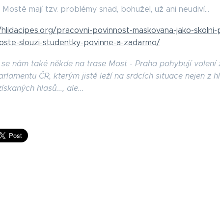
 Mostě mají tzv. problémy snad, bohužel, už ani neudiví...
//hlidacipes.org/pracovni-povinnost-maskovana-jako-skolni-
oste-slouzi-studentky-povinne-a-zadarmo/
a se nám také někde na trase Most - Praha pohybují volení z
lamentu ČR, kterým jistě leží na srdcích situace nejen z h
skaných hlasů..., ale...