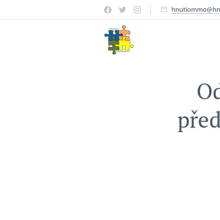
hnutiommo@hn
Od
před