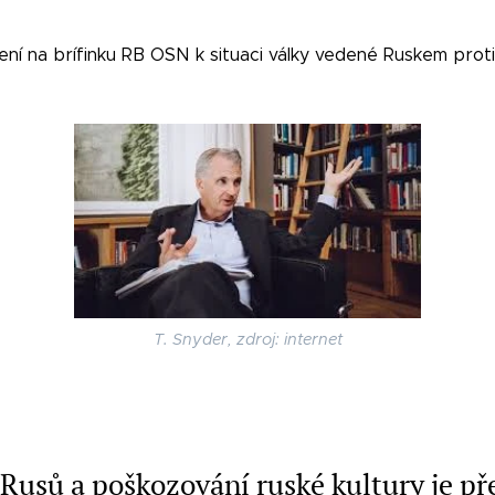
ní na brífinku RB OSN k situaci války vedené Ruskem proti 
T. Snyder, zdroj: internet
Rusů a poškozování ruské kultury je p