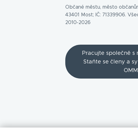
Občané městu, město občanům
43401 Most; IČ: 71339906. Vš
2010-2026
Pracujte společně s
Staňte se členy a s
OMM