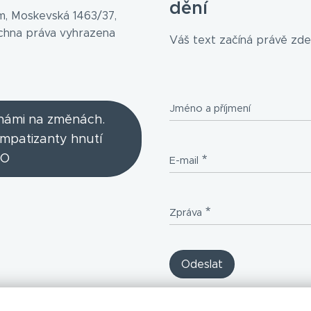
dění
, Moskevská 1463/37,
echna práva vyhrazena
Váš text začíná právě zde.
Jméno a příjmení
 námi na změnách.
ympatizanty hnutí
O
E-mail
Zpráva
Odeslat