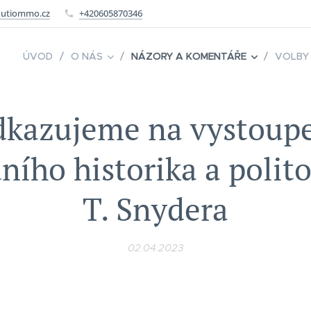
utiommo.cz
+420605870346
ÚVOD
O NÁS
NÁZORY A KOMENTÁŘE
VOLBY
kazujeme na vystoup
ního historika a polit
T. Snydera
02.04.2023