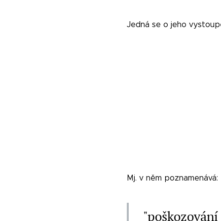
Jedná se o jeho vystoupe
Mj. v něm poznamenává:
"poškozování 