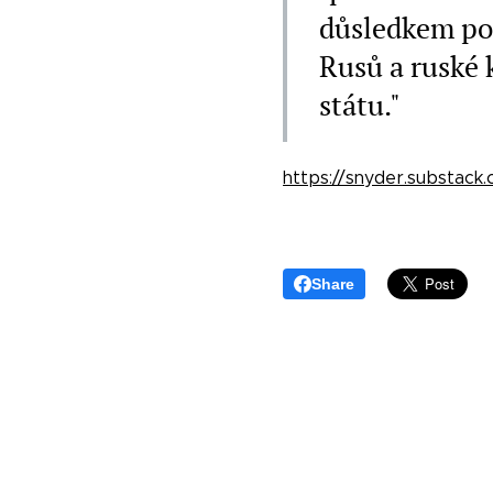
důsledkem pol
Rusů a ruské 
státu."
https://snyder.substack.
Share