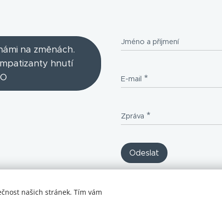
Jméno a příjmení
 námi na změnách.
ympatizanty hnutí
O
E-mail
Zpráva
Odeslat
ečnost našich stránek. Tím vám
starší verze webu https://ommo1.webnode.cz/
Cookies