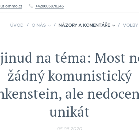
utiommo.cz
+420605870346
ÚVOD
O NÁS
NÁZORY A KOMENTÁŘE
VOLBY
jinud na téma: Most n
žádný komunistický
nkenstein, ale nedoce
unikát
05.08.2020