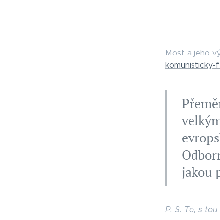
Most a jeho v
komunisticky-
Přeměn
velkým
evrops
Odborn
jakou 
P. S. To, s tou