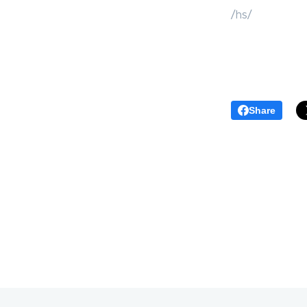
/hs/
Share