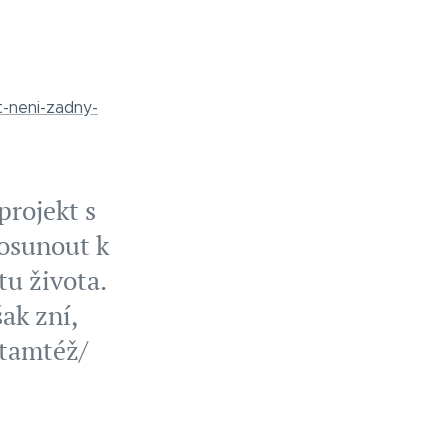
t-neni-zadny-
projekt s
posunout k
u života.
ak zní,
 tamtéž/