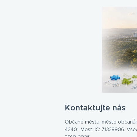
Kontaktujte nás
Občané městu, město občanům
43401 Most; IČ: 71339906. Vš