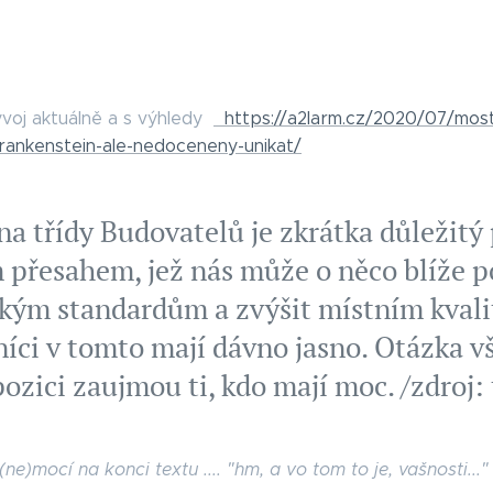
ývoj aktuálně a s výhledy
https://a2larm.cz/2020/07/mos
frankenstein-ale-nedoceneny-unikat/
a třídy Budovatelů je zkrátka důležitý 
 přesahem, jež nás může o něco blíže 
kým standardům a zvýšit místním kvalit
íci v tomto mají dávno jasno. Otázka vš
pozici zaujmou ti, kdo mají moc. /zdroj:
 (ne)mocí na konci textu .... "hm, a vo tom to je, vašnosti..."