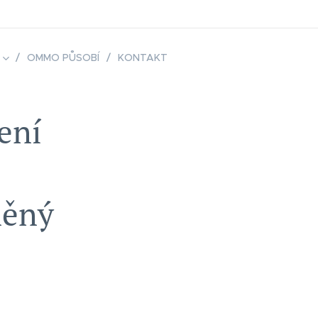
OMMO PŮSOBÍ
KONTAKT
ení
něný