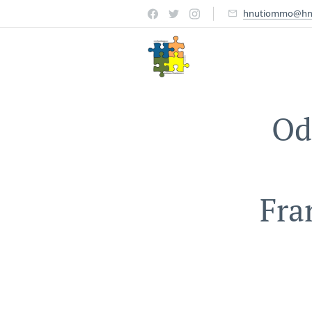
hnutiommo@hn
Od
Fra