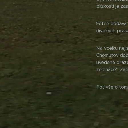
blízkosti je z
Fotce dodává t
divokých prasa
Na vcelku neji
Chomutov docel
uvedené dráze
zelenáče". Zat
Tot´ vše o tom