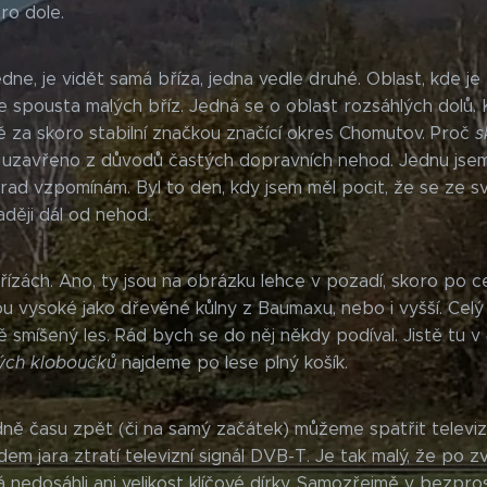
ro dole.
ne, je vidět samá bříza, jedna vedle druhé. Oblast, kde je
e spousta malých bříz. Jedná se o oblast rozsáhlých dolů.
ě za skoro stabilní značkou značící okres Chomutov. Proč
s
 uzavřeno z důvodů častých dopravních nehod. Jednu jsem 
ad vzpomínám. Byl to den, kdy jsem měl pocit, že se ze sv
aději dál od nehod.
břízách. Ano, ty jsou na obrázku lehce v pozadí, skoro po c
ou vysoké jako dřevěné kůlny z Baumaxu, nebo i vyšší. Cel
 smíšený les. Rád bych se do něj někdy podíval. Jistě tu v
ých kloboučků
najdeme po lese plný košík.
ně času zpět (či na samý začátek) můžeme spatřit televizn
dem jara ztratí televizní signál DVB-T. Je tak malý, že po z
edosáhli ani velikost klíčové dírky. Samozřejmě v bezpro