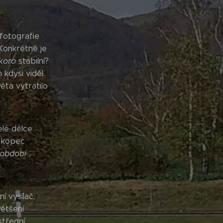
 fotografie
 Konkrétně je
koro
stabilní?
kdysi viděl.
ěta vytratilo
elé délce
ý kopec
období
í vysílač,
většení
střední