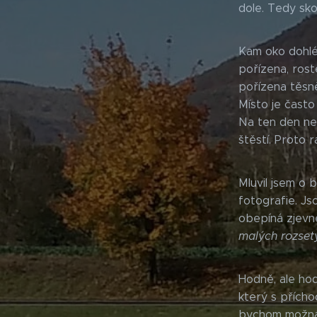
dole. Tedy sko
Kam oko dohléd
pořízena, rost
pořízena těsn
Místo je často
Na ten den ner
štěstí. Proto r
Mluvil jsem o 
fotografie. Js
obepíná zjevně
malých rozset
Hodně, ale hod
který s přícho
bychom možná n