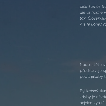
píše Tomáš Bal
ale už hodně v
tak. Člověk-ske
Ale je konec r
Nadpis této s
představuje sp
pocit, jakoby 
Byl krásný slu
kdyby je někd
nejvíce vynik