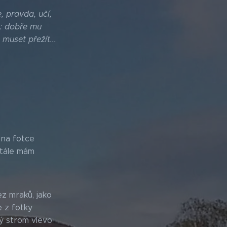
 pravda, učí,
kl: dobře mu
 muset přežít...
 na fotce
stále mám
ez mraků, jako
 z fotky
ý strom vlevo