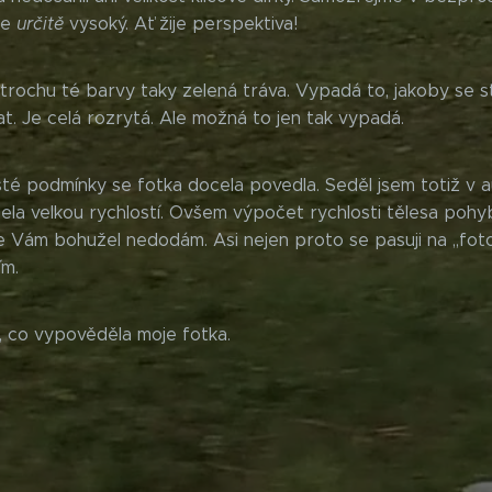
ase
určitě
vysoký. Ať žije perspektiva!
rochu té barvy taky zelená tráva. Vypadá to, jakoby se s
t. Je celá rozrytá. Ale možná to jen tak vypadá.
sté podmínky se fotka docela povedla. Seděl jsem totiž v a
a velkou rychlostí. Ovšem výpočet rychlosti tělesa pohyb
 Vám bohužel nedodám. Asi nejen proto se pasuji na ,,fot
ím.
, co vypověděla moje fotka.