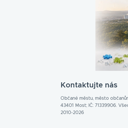
Kontaktujte nás
Občané městu, město občanům
43401 Most; IČ: 71339906. Vš
2010-2026