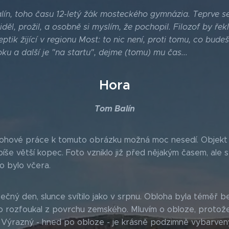
ín, toho času 12-letý žák mosteckého gymnázia. Teprve se,
iděl, prožil, a osobně si myslím, že pochopil. Filozof by ře
ptik žijící v regionu Most: to nic není, proti tomu, co budeš
oku a další je "na startu", dejme (tomu) mu čas...
Hora
Tom Balín
lohové práce k tomuto obrázku možná moc nesedí. Objekt
íše větší kopec. Foto vzniklo již před nějakým časem, ale 
to bylo včera.
nečný den, slunce svítilo jako v srpnu. Obloha byla téměř b
o rozfoukal z povrchu zemského. Mluvím o obloze, protože
á. Výrazný - hned po obloze - je krásně podzimně vybarven