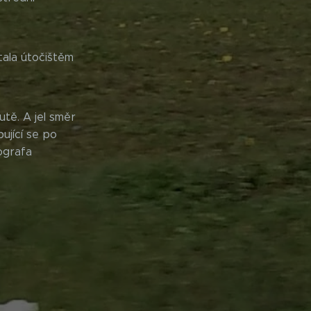
tala útočištěm
utě. A jel směr
ující se po
ografa