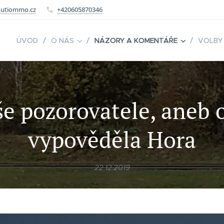
utiommo.cz
+420605870346
ÚVOD
O NÁS
NÁZORY A KOMENTÁŘE
VOLBY
še pozorovatele, aneb 
vypověděla Hora
22.12.2019