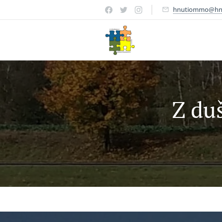
hnutiommo@hn
Z du