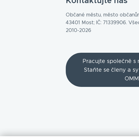
Kontaktujte nás
Občané městu, město občanům
43401 Most; IČ: 71339906. Vš
2010-2026
Pracujte společně s
Staňte se členy a s
OMM