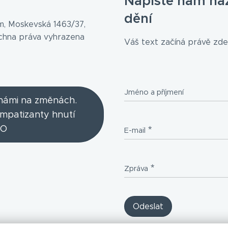
Napište nám ná
dění
, Moskevská 1463/37,
echna práva vyhrazena
Váš text začíná právě zde.
Jméno a příjmení
 námi na změnách.
ympatizanty hnutí
O
E-mail
Zpráva
Odeslat