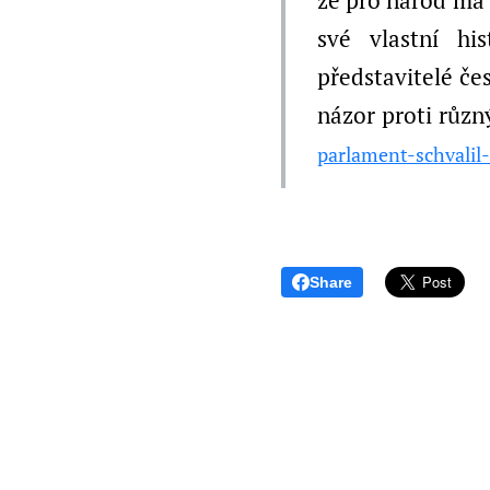
že pro národ má 
své vlastní hi
představitelé če
názor proti různ
parlament-schvalil
Share