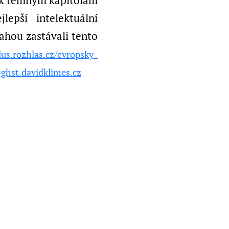
a k temným kapitolám
epší intelektuální
ahou zastávali tento
lus.rozhlas.cz/evropsky-
ghst.davidklimes.cz