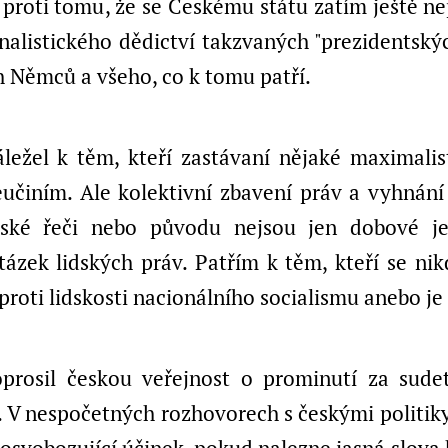
proti tomu, že se Českému státu zatím ještě ne
alistického dědictví takzvaných "prezidentskýc
h Němců a všeho, co k tomu patří.
ležel k těm, kteří zastávaní nějaké maximalis
činím. Ale kolektivní zbavení práv a vyhnání 
řské řeči nebo původu nejsou jen dobové je
ázek lidských práv. Patřím k těm, kteří se nik
 proti lidskosti nacionálního socialismu anebo je 
prosil českou veřejnost o prominutí za sude
. V nespočetných rozhovorech s českými politiky