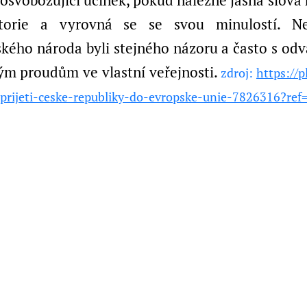
osvobozující účinek, pokud nalezne jasná slov
storie a vyrovná se se svou minulostí. Nejl
ského národa byli stejného názoru a často s odv
ým proudům ve vlastní veřejnosti.
zdroj:
https://p
-prijeti-ceske-republiky-do-evropske-unie-7826316?ref=