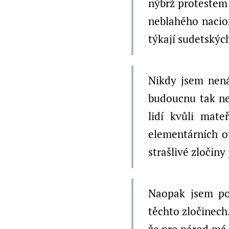
nýbrž protestem 
neblahého nacion
týkají sudetskýc
Nikdy jsem nená
budoucnu tak neu
lidí kvůli mate
elementárních ot
strašlivé zločiny
Naopak jsem po
těchto zločinech