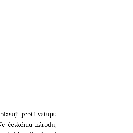
lasuji proti vstupu
 Ne českému národu,