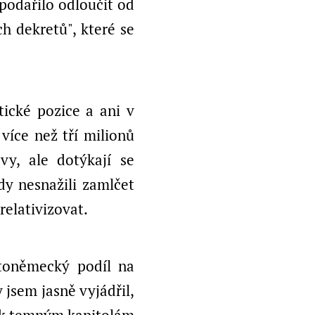
podařilo odloučit od
h dekretů", které se
tické pozice a ani v
více než tří milionů
vy, ale dotýkají se
dy nesnažili zamlčet
relativizovat.
toněmecký podíl na
 jsem jasně vyjádřil,