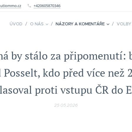
utiommo.cz
+420605870346
ÚVOD
O NÁS
NÁZORY A KOMENTÁŘE
VOLBY
á by stálo za připomenutí: b
 Posselt, kdo před více než 2
lasoval proti vstupu ČR do 
25.05.2026