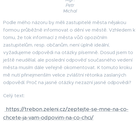
Petr
Michal
Podle mého názoru by měli zastupitelé města nějakou
formou průběžně informovat o dění ve městě. Vzhledem k
tomu, že tok informací z města vůči opozičním
zastupitelům, resp. občanům, není úplně ideální,
vyžadujeme odpovědi na otázky písemně. Dosud jsem to
ještě neudělal, ale poslední odpověď současného vedení
města musím dále veřejně okomentovat. K tomuto kroku
mě nutí přinejmenším velice zvláštní rétorika zaslaných
odpovědí. Proč na jasné otázky nezazní jasné odpovědi?
Celý text:
https://trebon.zeleni.cz/zeptejte-se-mne-na-co-
chcete-ja-vam-odpovim-na-co-chci/