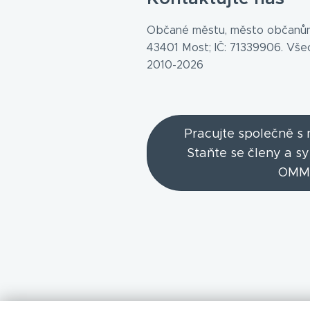
Občané městu, město občanům
43401 Most; IČ: 71339906. Vš
2010-2026
Pracujte společně s
Staňte se členy a s
OMM