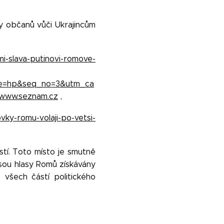
y občanů vůči Ukrajincům
mi-slava-putinovi-romove-
ce=hp&seq_no=3&utm_ca
www.seznam.cz
,
vky-romu-volaji-po-vetsi-
tí. Toto místo je smutně
jsou hlasy Romů získávány
e všech částí politického