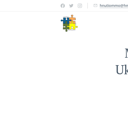
hnutiommo@hn
U