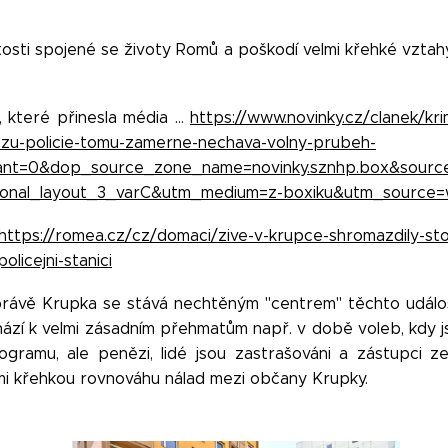
tosti spojené se životy Romů a poškodí velmi křehké vztah
které přinesla média ...
https://www.novinky.cz/clanek/kri
tezu-policie-tomu-zamerne-nechava-volny-prubeh-
ant=0&dop_source_zone_name=novinky.sznhp.box&sour
onal_layout_3_varC&utm_medium=z-boxiku&utm_source=
https://romea.cz/cz/domaci/zive-v-krupce-shromazdily-sto
olicejni-stanici
 právě Krupka se stává nechtěným "centrem" těchto událos
hází k velmi zásadním přehmatům např. v době voleb, kdy 
rogramu, ale penězi, lidé jsou zastrašováni a zástupci z
lmi křehkou rovnováhu nálad mezi občany Krupky.