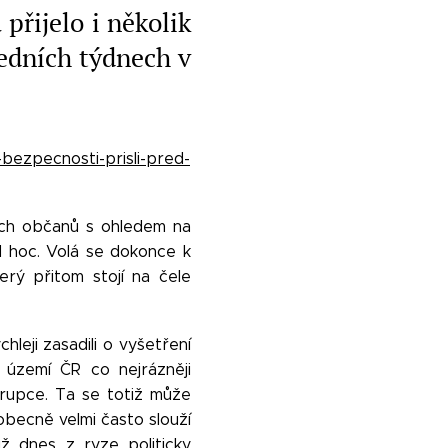
přijelo i několik
ledních týdnech v
-bezpecnosti-prisli-pred-
kých občanů s ohledem na
ad hoc. Volá se dokonce k
erý přitom stojí na čele
leji zasadili o vyšetření
a území ČR co nejrázněji
 Krupce. Ta se totiž může
 obecně velmi často slouží
ž dnes z ryze politicky