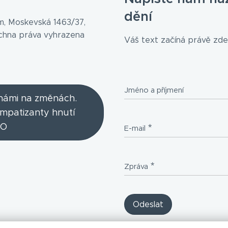
dění
, Moskevská 1463/37,
echna práva vyhrazena
Váš text začíná právě zde.
Jméno a příjmení
 námi na změnách.
ympatizanty hnutí
O
E-mail
Zpráva
Odeslat