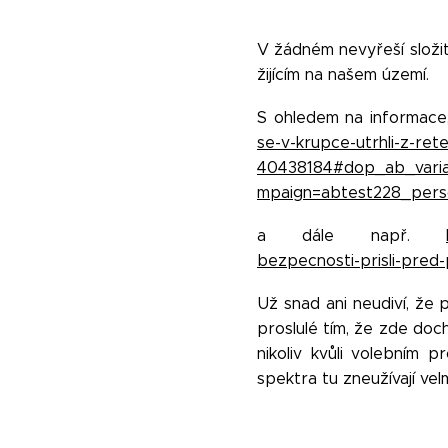
V žádném nevyřeší složi
žijícím na našem území.
S ohledem na informace, 
se-v-krupce-utrhli-z-re
40438184#dop_ab_vari
mpaign=abtest228_pers
a dále např.
bezpecnosti-prisli-pred-p
Už snad ani neudiví, že
proslulé tím, že zde doc
nikoliv kvůli volebním p
spektra tu zneužívají ve