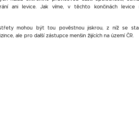
ání ani levice. Jak víme, v těchto končinách levic
střety mohou být tou pověstnou jiskrou, z níž se st
ince, ale pro další zástupce menšin žijících na území ČR.