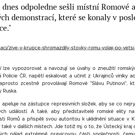
se dnes odpoledne sešli místní Romové a 
ých demonstrací, které se konaly v pos
ce."
ci/zive-v-krupce-shromazdily-stovky-romu-volaji-po-vetsi
í lze vypozorovat a navozují se úvahy o zneužití roms
á Policie ČR, napětí eskalovat a učinit z Ukrajinců viníky 
rosto zcestně provolávají Romové "Slávu Putinovi", kt
y Ruska.
apeluje na zástupce represivních složek, aby se co nejrych
ných událostí. A také, aby představitelé romské elity n
sti Romů a přispěli svou autoritou k uklidnění situace v
také v dalších místech. Jde totiž mj. o to, že Ústecký kraj
ch nálad extrémně pravicovou části společnosti, čemu