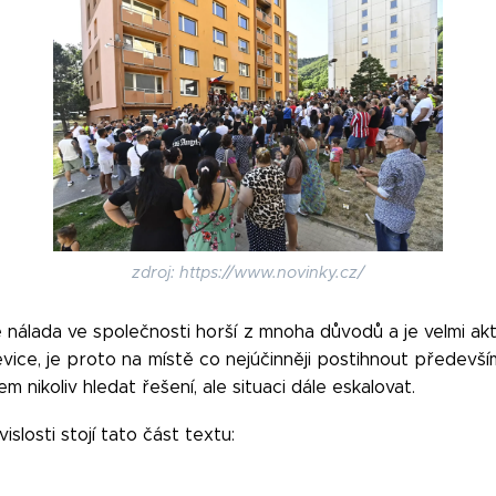
zdroj: https://www.novinky.cz/
nálada ve společnosti horší z mnoha důvodů a je velmi ak
evice, je proto na místě co nejúčinněji postihnout předevš
m nikoliv hledat řešení, ale situaci dále eskalovat.
slosti stojí tato část textu: