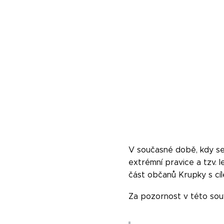
V současné době, kdy se 
extrémní pravice a tzv. l
část občanů Krupky s cíle
Za pozornost v této souvi