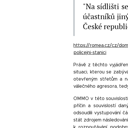
"Na sídlišti 
účastníků jin
České republi
https://romea.cz/cz/doma
policejni-stanici
Právě z těchto vyjádřen
situaci, kterou se zabýv
otevřeným střetům a nap
válečného agresora, ted
OMMO v této souvislosti 
příčin a souvislostí da
odsoudili vystupování čá
stát zdrojem následování 
k rozpoutávání podobný