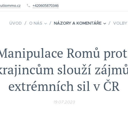
utiommo.cz
+420605870346
ÚVOD
O NÁS
NÁZORY A KOMENTÁŘE
VOLBY
Manipulace Romů prot
krajincům slouží zájm
extrémních sil v ČR
19.07.2023