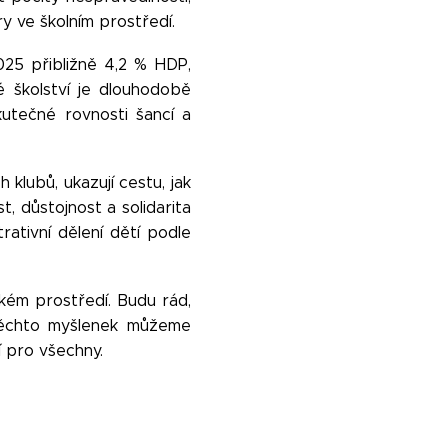
y ve školním prostředí.
025 přibližně 4,2 % HDP,
 školství je dlouhodobě
utečné rovnosti šancí a
 klubů, ukazují cestu, jak
t, důstojnost a solidarita
rativní dělení dětí podle
kém prostředí. Budu rád,
 těchto myšlenek můžeme
í pro všechny.