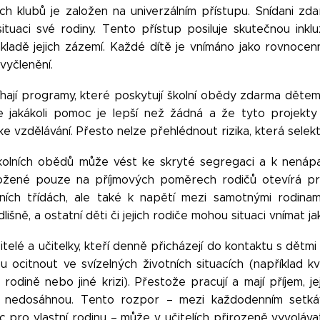
ch klubů je založen na univerzálním přístupu. Snídani zd
ituaci své rodiny. Tento přístup posiluje skutečnou inkl
ákladě jejich zázemí. Každé dítě je vnímáno jako rovnocen
vyčlenění.
hají programy, které poskytují školní obědy zdarma dětem 
že jakákoli pomoc je lepší než žádná a že tyto projekt
 ke vzdělávání. Přesto nelze přehlédnout rizika, která selekt
školních obědů může vést ke skryté segregaci a k nenáp
ložené pouze na příjmových poměrech rodičů otevírá pro
ních třídách, ale také k napětí mezi samotnými rodinam
lišně, a ostatní děti či jejich rodiče mohou situaci vnímat j
itelé a učitelky, kteří denně přicházejí do kontaktu s dět
 ocitnout ve svízelných životních situacích (například k
odině nebo jiné krizi). Přestože pracují a mají příjem, je
 nedosáhnou. Tento rozpor – mezi každodenním setká
pro vlastní rodinu – může v učitelích přirozeně vyvoláva