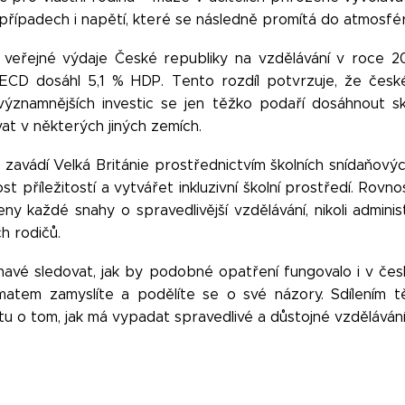
případech i napětí, které se následně promítá do atmosfér
 veřejné výdaje České republiky na vzdělávání v roce 2
CD dosáhl 5,1 % HDP. Tento rozdíl potvrzuje, že české
ýznamnějších investic se jen těžko podaří dosáhnout sk
ovat v některých jiných zemích.
á zavádí Velká Británie prostřednictvím školních snídaňových
 příležitostí a vytvářet inkluzivní školní prostředí. Rovnos
ny každé snahy o spravedlivější vzdělávání, nikoli administ
ch rodičů.
ímavé sledovat, jak by podobné opatření fungovalo i v čes
atem zamyslíte a podělíte se o své názory. Sdílením
u o tom, jak má vypadat spravedlivé a důstojné vzděláván