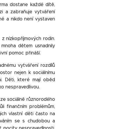
arma dostane každé dítě,
uzi a zabraňuje vytváření
né a nikdo není vystaven
z nízkopříjmových rodin.
y mnoha dětem usnadnily
ivní pomoc přináší.
adnému vytváření rozdílů
stor nejen k sociálnímu
i. Děti, které mají oběd
ako nespravedlivou.
mi ze sociálně různorodého
vůli finančním problémům,
jich vlastní děti často na
váním se s chudobou a
t pocity nespravedlnosti,