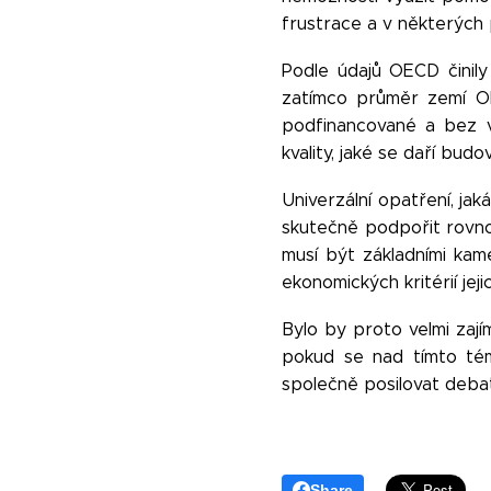
frustrace a v některých 
Podle údajů OECD činily
zatímco průměr zemí OE
podfinancované a bez v
kvality, jaké se daří bud
Univerzální opatření, jak
skutečně podpořit rovnost
musí být základními kame
ekonomických kritérií jeji
Bylo by proto velmi zaj
pokud se nad tímto tém
společně posilovat debat
Share