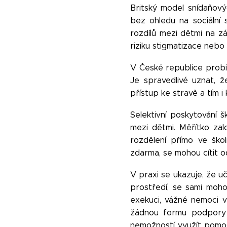
Britský model snídaňový
bez ohledu na sociální s
rozdílů mezi dětmi na z
riziku stigmatizace nebo 
V České republice probí
Je spravedlivé uznat, 
přístup ke stravě a tím i
Selektivní poskytování 
mezi dětmi. Měřítko za
rozdělení přímo ve škol
zdarma, se mohou cítit od
V praxi se ukazuje, že uč
prostředí, se sami mohou
exekuci, vážné nemoci v r
žádnou formu podpory
nemožností využít pomoc 