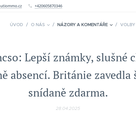
utiommo.cz
+420605870346
ÚVOD
O NÁS
NÁZORY A KOMENTÁŘE
VOLBY
cso: Lepší známky, slušné 
ě absencí. Británie zavedla 
snídaně zdarma.
28.04.2025