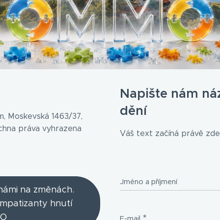
Napište nám ná
dění
, Moskevská 1463/37,
echna práva vyhrazena
Váš text začíná právě zde.
Jméno a příjmení
 námi na změnách.
ympatizanty hnutí
O
E-mail