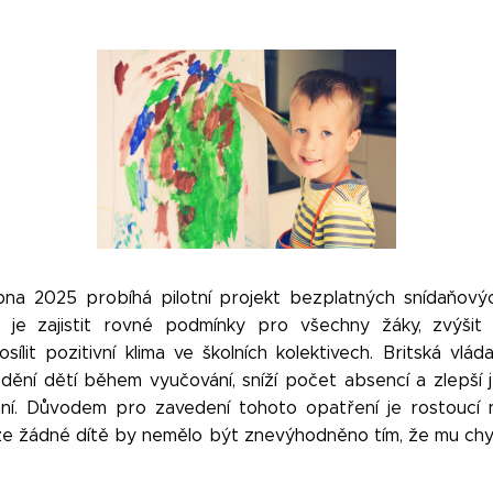
bna 2025 probíhá pilotní projekt bezplatných snídaňový
je zajistit rovné podmínky pro všechny žáky, zvýšit š
sílit pozitivní klima ve školních kolektivech. Britská vlá
dění dětí během vyučování, sníží počet absencí a zlepší j
aní. Důvodem pro zavedení tohoto opatření je rostoucí 
 že žádné dítě by nemělo být znevýhodněno tím, že mu chy