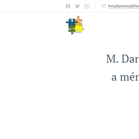
hnutiommo@hn
M. Dan
a mén