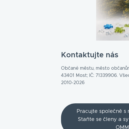
Kontaktujte nás
Občané městu, město občanům
43401 Most; IČ: 71339906. Vš
2010-2026
Pracujte společně s
Staňte se členy a s
OMM