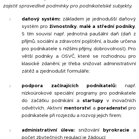
zajistit spravedlivé podmínky pro podnikatelské subjekty.
daňový systém:
základem je jednodušší daňový
systém pro
živnostníky
,
malé a střední podniky
.
S tím souvisí např. jednotná paušální daň (daň z
příjmů, sociální a zdravotní pojištění, a bude určena
pro podnikatele s nižšími příjmy, dobrovolnost). Pro
větší podniky a OSVČ, které se rozhodnou pro
klasické zdanění, je třeba snižovat administrativní
zátěž a zjednodušit formuláře;
podpora začínajících podnikatelů:
např.
nízkoúrokové speciální programy pro podnikatele
do začátku podnikání a
startupy
v inovačních
odvětvích. Aktivní
mentorství
a
poradenství
pro
podnikatele při rozjezdu a rozvoji jejich firem;
administrativní úleva:
snižování
byrokracie
a
počet zbytečných regulací je žádoucí;