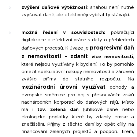
zvýšení daňové výtěžnosti
: snahou není nutně
zvyšovat daně, ale efektivněji vybírat ty stávající.
možná řešení v souvislostech:
pokračující
digitalizace a efektivní práce s daty o přehledech
progresivní daň
daňových procesů. K úvaze je
z nemovitostí - zdanit
více nemovitosti
,
které nejsou využívány k bydlení. To by pomohlo
omezit spekulativní nákupy nemovitostí a zároveň
zvýšilo příjmy do státního rozpočtu. Na
ezinárodní úrovni využívat
m
dohody a
evropské směrnice pro boj s přesouváním zisků
nadnárodních korporací do daňových rájů. Místo
má i
tzv. zelená daň
(uhlíkové daně nebo
ekologické poplatky, které by zdanily emise a
znečištění. Příjmy z těchto daní by opět cílily na
financování zelených projektů a podporu firem,