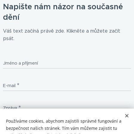
Napište nám názor na současné
dění
Váš text začíná právě zde. Klikněte a můžete začít
psát.
Jméno a příjmení
E-mail
Zpráva
Používáme cookies, abychom zajistili správné fungování a
bezpečnost našich stránek. Tím vám můžeme zajistit tu
Odeslat