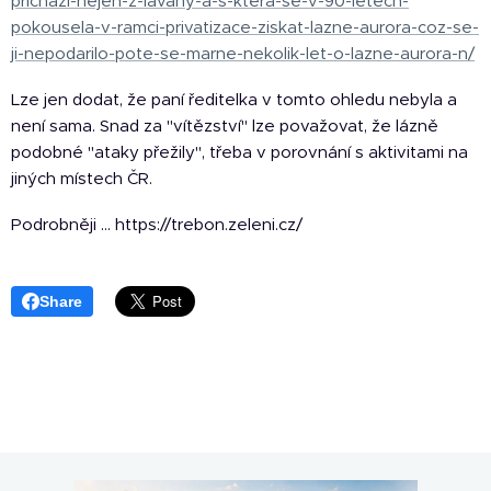
prichazi-nejen-z-lavany-a-s-ktera-se-v-90-letech-
pokousela-v-ramci-privatizace-ziskat-lazne-aurora-coz-se-
ji-nepodarilo-pote-se-marne-nekolik-let-o-lazne-aurora-n/
Lze jen dodat, že paní ředitelka v tomto ohledu nebyla a
není sama. Snad za "vítězství" lze považovat, že lázně
podobné "ataky přežily", třeba v porovnání s aktivitami na
jiných místech ČR.
Podrobněji … https://trebon.zeleni.cz/
Share