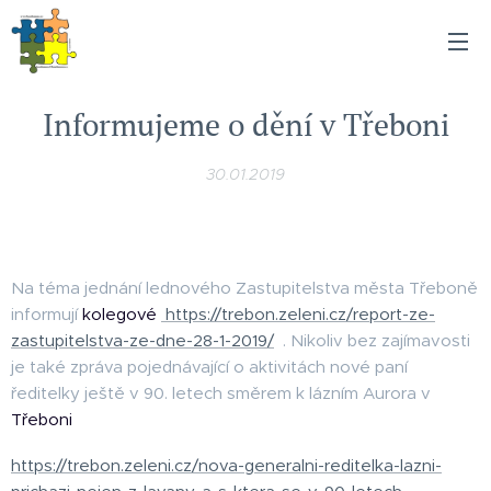
Informujeme o dění v Třeboni
30.01.2019
Na téma jednání lednového Zastupitelstva města Třeboně
informují
kolegové
https://trebon.zeleni.cz/report-ze-
zastupitelstva-ze-dne-28-1-2019/
. Nikoliv bez zajímavosti
je také zpráva pojednávající o aktivitách nové paní
ředitelky ještě v 90. letech směrem k lázním Aurora v
Třeboni
https://trebon.zeleni.cz/nova-generalni-reditelka-lazni-