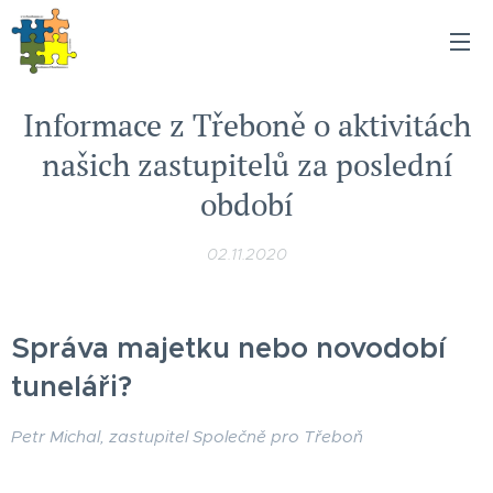
Informace z Třeboně o aktivitách
našich zastupitelů za poslední
období
02.11.2020
Správa majetku nebo novodobí
tuneláři?
Petr Michal, zastupitel Společně pro Třeboň