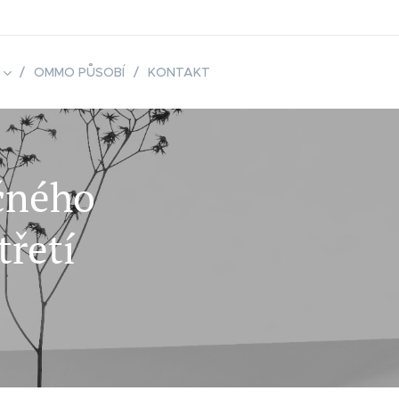
OMMO PŮSOBÍ
KONTAKT
čného
třetí