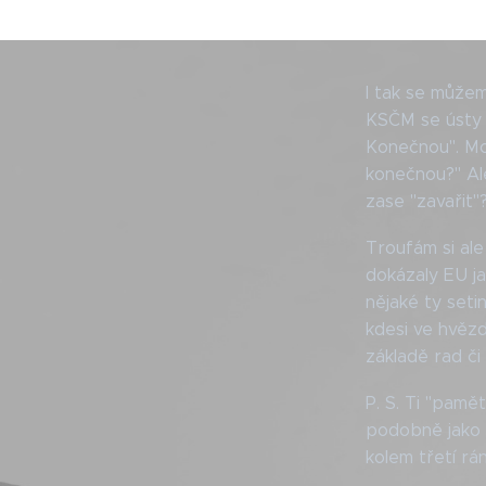
I tak se můžem
KSČM se ústy 
Konečnou". Mo
konečnou?" Ale 
zase "zavařit"?
Troufám si ale
dokázaly EU ja
nějaké ty seti
kdesi ve hvězd
základě rad či
P. S. Ti "pamět
podobně jako t
kolem třetí rán