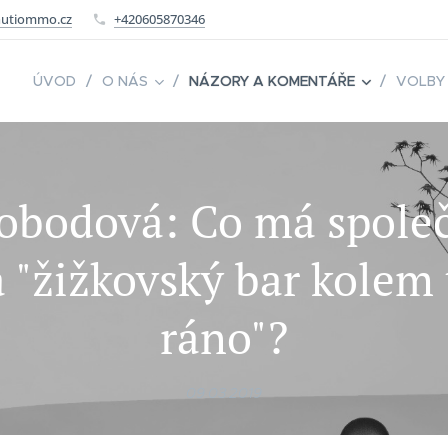
utiommo.cz
+420605870346
ÚVOD
O NÁS
NÁZORY A KOMENTÁŘE
VOLBY
vobodová: Co má spole
 "žižkovský bar kolem 
ráno"?
09.03.2019