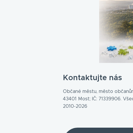
Kontaktujte nás
Občané městu, město občanům
43401 Most; IČ: 71339906. Vš
2010-2026