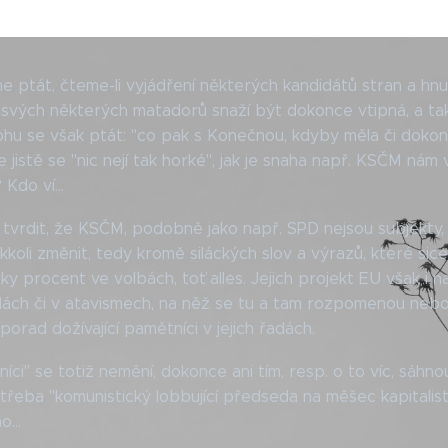
e ptát, čteme-li vyjádření některých kandidátů stran a hnu
svých některých matadorů snaží být dokonce vtipná, a ta
hu se však ptát: "co pak s Konečnou, kdyby měla či doko
jistě se "nic nejí tak horké", jak je snaha např. KSČM nám v
 Kdo ví...
 tvrdit, že KSČM, podobně jako např. SPD nejsou subjekty,
kkoli změnit, tedy kromě siláckých slov a výrazů, které sic
nky procent ve volbách, toť alles. Jejich projekt EU však i 
ách či v atavismech, na něž se tu a tam rozpomenou nebo 
 porad dožívající pamětníci v jejich řadách.
níci" se totiž nemění, dokonce ani tím, resp. o to víc, sáhnou-
řeba "komunistický lobbující předseda na měšec kapitalisty"
o...