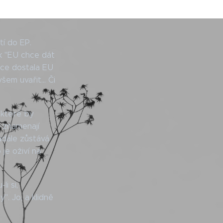
tí do EP.
k "EU chce dát
nce dostala EU
šem uvařit... Či
 které by
e znamenají
nadále zůstává
je oživí na
li si,
. Jo, a klidně