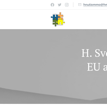
hnutiommo@hn
H. S
EU a