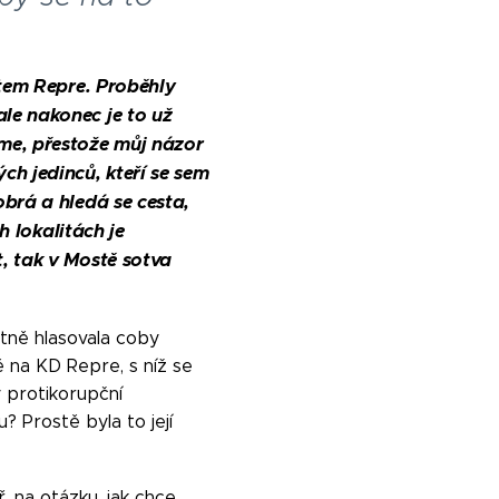
tem Repre. Proběhly
le nakonec je to už
me, přestože můj názor
ch jedinců, kteří se sem
obrá a hledá se cesta,
h lokalitách je
, tak v Mostě sotva
ntně hlasovala coby
 na KD Repre, s níž se
 protikorupční
 Prostě byla to její
. na otázku, jak chce