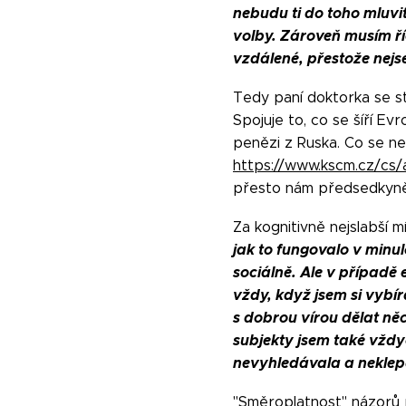
nebudu ti do toho mluvit
volby. Zároveň musím říc
vzdálené, přestože nejse
Tedy paní doktorka se st
Spojuje to, co se šíří E
penězi z Ruska. Co se n
https://www.kscm.cz/cs/
přesto nám předsedkyně 
Za kognitivně nejslabší 
jak to fungovalo v minul
sociálně. Ale v případ
vždy, když jsem si vybír
s dobrou vírou dělat ně
subjekty jsem také vždy
nevyhledávala a neklepa
"Směroplatnost" názorů pa