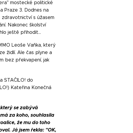
era" mostecké politické
na Praze 3. Dodnes na
a zdravotnictví s úžasem
ní. Nakonec školství
lo ještě přihodit…
 OMMO Leoše Vaňka, který
židlí. Ale čas plyne a
ím bez překvapení, jak
 za STAČILO! do
LO!) Kateřina Konečná
který se zabývá
má za koho, souhlasila
koalice, že mu do toho
val. Já jsem řekla: "OK,