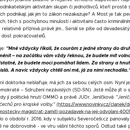
odnikatelským aktivitám skupin či jednotlivců, kteří prostě
ích podnikají, jak jim to zákon nezakazuje? A Most je tak 
ých, těch s pochybnou minulostí i aktivitami často kriminálními
 relativně příznivá právě jim… Seriál se píše od devadesátýc
á dost pokračovatelů.
"Mně vždycky říkali, že courám z jedné strany do druhé
je:
 měnit – na začátku vám vždy řeknou, že budete mít voln
podstatné, že budete moci pomáhat lidem. Za strany a hnu
lá. A navíc vždycky chtěli oni mě, já za nimi nechodila.
ní doktorka neblafuje, má jich za sebou celých osm. Nyní je
mokraté – Sdružení nezávislých (SD-SN). Jistě může jít o sp
 kdy jí politické hnutí OMMO a právě JUDr. Jeníčková:
"Jeníč
echů pro krajské volby."
(https://www.novinky.cz/clanek/
mostecky-magistrat-zamitl-pozadavek-na-jeji-odvolani-400
lo o období r. 2016, kdy v subjektu Severočeši.cz panoval
mě ne dobrovolně - ve víru vášní těchto sporů. Odtud také 