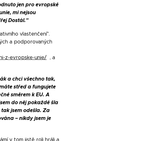
ohodnuto jen pro evropské
unie, mi nejsou
řej Dostál."
tivního vlastenčení".
vaných a podporovaných
ni-z-evropske-unie/
, a
ák a chci všechno tak,
 máte střed a fungujete
ečné směrem k EU. A
 jsem do něj pokaždé šla
 tak jsem odešla. Za
ována – nikdy jsem je
í v tom jistě roli hráli a