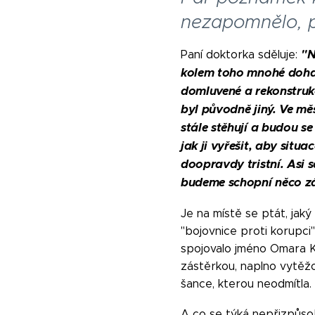
nezapomnělo, p
"N
Paní doktorka sděluje:
kolem toho mnohé dohady
domluvené a rekonstrukc
byl původně jiný. Ve mě
stále stěhují a budou s
jak ji vyřešit, aby situ
doopravdy tristní. Asi 
budeme schopní něco z
Je na místě se ptát, jaký
"bojovnice proti korupci
spojovalo jméno Omara Ko
zástěrkou, naplno vytěžo
šance, kterou neodmítla.
A co se týká nepřizpůsob