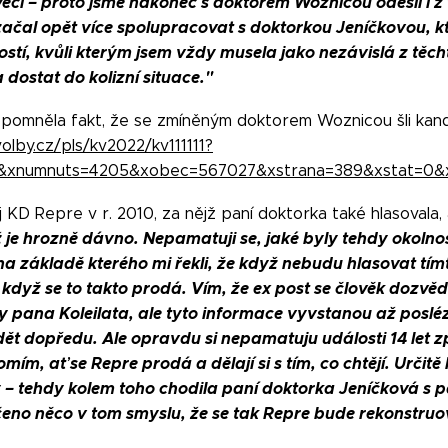
té věci – proto jsme nakonec s doktorem Woznicou odešli i
t začal opět více spolupracovat s doktorkou Jeníčkovou, 
stí, kvůli kterým jsem vždy musela jako nezávislá z těcht
 dostat do kolizní situace."
pomněla fakt, že se zmíněným doktorem Woznicou šli kand
volby.cz/pls/kv2022/kv111111?
3&xnumnuts=4205&xobec=567027&xstrana=389&xstat=0&
 KD Repre v r. 2010, za nějž paní doktorka také hlasovala,
 je hrozně dávno. Nepamatuji se, jaké byly tehdy okolnos
na základě kterého mi řekli, že když nebudu hlasovat tí
když se to takto prodá. Vím, že ex post se člověk dozvědě
y pana Koleilata, ale tyto informace vyvstanou až posléz
t dopředu. Ale opravdu si nepamatuju události 14 let zp
mím, ať se Repre prodá a dělají si s tím, co chtějí. Určit
ky – tehdy kolem toho chodila paní doktorka Jeníčková 
ečeno něco v tom smyslu, že se tak Repre bude rekonstruo