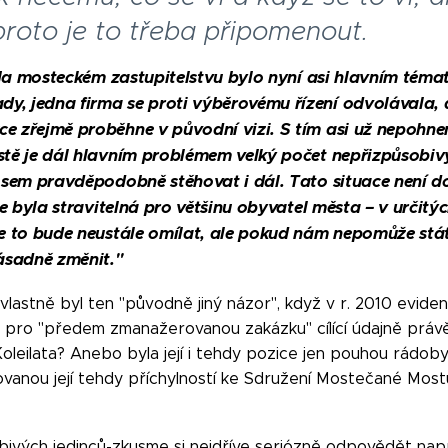
roto je to třeba připomenout.
a mosteckém zastupitelstvu bylo nyní asi hlavním téma
, jedna firma se proti výběrovému řízení odvolávala, a
e zřejmě proběhne v původní vizi. S tím asi už nepohne
stě je dál hlavním problémem velký počet nepřizpůsobivý
e sem pravděpodobně stěhovat i dál. Tato situace není d
ace byla stravitelná pro většinu obyvatel města – v určitýc
se to bude neustále omílat, ale pokud nám nepomůže stát
ásadně změnit."
 vlastně byl ten "původně jiný názor", když v r. 2010 evide
" pro "předem zmanažerovanou zakázku" cílící údajně právě
leilata? Anebo byla její i tehdy pozice jen pouhou rádoby
vanou její tehdy příchylností ke Sdružení Mostečané Mostu?
ivých jedinců-zkusme si nejdříve seriózně odpovědět např