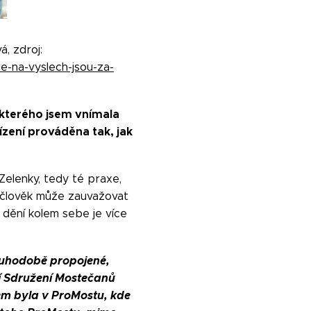
, zdroj:
e-na-vyslech-jsou-za-
, kterého jsem vnímala
ízení prováděna tak, jak
elenky, tedy té praxe,
e člověk může zauvažovat
 dění kolem sebe je více
ouhodobě propojené,
í Sdružení Mostečanů
em byla v ProMostu, kde