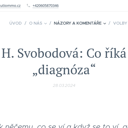
utiommo.cz
+420605870346
ÚVOD
O NÁS
NÁZORY A KOMENTÁŘE
VOLBY
H. Svobodová: Co říká
„diagnóza“
28.03.2024
něčemu, co se ví a když se to ví, a