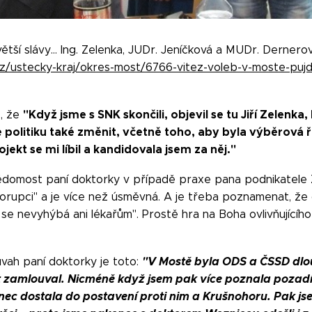
tší slávy… Ing. Zelenka, JUDr. Jeníčková a MUDr. Dernerová
.cz/ustecky-kraj/okres-most/6766-vitez-voleb-v-moste-pujd
"Když jsme s SNK skončili, objevil se tu Jiří Zelenka
ž, že
e politiku také změnit, včetně toho, aby byla výběrová ř
ekt se mi líbil a kandidovala jsem za něj."
ědomost paní doktorky v případě praxe pana podnikatele Z
korupci" a je více než úsměvná. A je třeba poznamenat, ž
se nevyhýbá ani lékařům". Prostě hra na Boha ovlivňujícího
"V Mostě byla ODS a ČSSD dl
vah paní doktorky je toto:
kt zamlouval. Nicméně když jsem pak více poznala pozad
nec dostala do postavení proti nim a Krušnohoru. Pak js