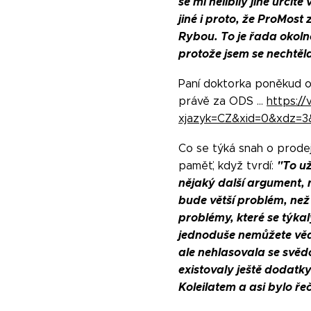
se mi nelíbily jiné urči
jiné i proto, že ProMos
Rybou. To je řada okolno
protože jsem se nechtěla
Paní doktorka poněkud o
právě za ODS …
https://
xjazyk=CZ&xid=0&xdz=
Co se týká snah o prodej
"To už
paměť, když tvrdí:
nějaký další argument, 
bude větší problém, než 
problémy, které se týkal
jednoduše nemůžete vědě
ale nehlasovala se svědo
existovaly ještě dodat
Koleilatem a asi bylo ř