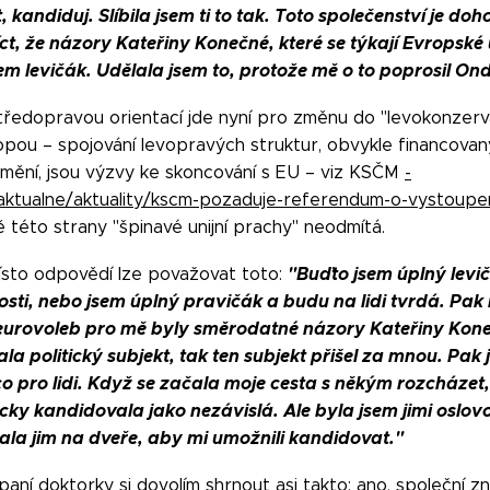
, kandiduj. Slíbila jsem ti to tak. Toto společenství je d
t, že názory Kateřiny Konečné, které se týkají Evropské 
m levičák. Udělala jsem to, protože mě o to poprosil Ond
ředopravou orientací jde nyní pro změnu do "levokonzerva
vropou – spojování levopravých struktur, obvykle financo
emění, jsou výzvy ke skoncování s EU – viz KSČM
-
aktualne/aktuality/kscm-pozaduje-referendum-o-vystoupe
této strany "špinavé unijní prachy" neodmítá.
"Buďto jsem úplný levič
místo odpovědí lze považovat toto:
osti, nebo jsem úplný pravičák a budu na lidi tvrdá. Pak
ě eurovoleb pro mě byly směrodatné názory Kateřiny Kon
ala politický subjekt, tak ten subjekt přišel za mnou. Pak
co pro lidi. Když se začala moje cesta s někým rozcházet,
cky kandidovala jako nezávislá. Ale byla jsem jimi oslov
la jim na dveře, aby mi umožnili kandidovat."
ní doktorky si dovolím shrnout asi takto: ano, společní znám