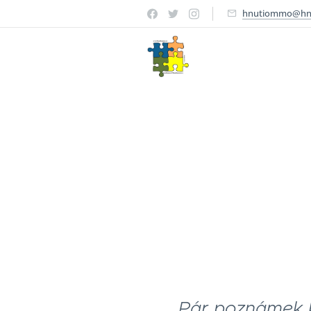
hnutiommo@hn
Pár poznámek k 