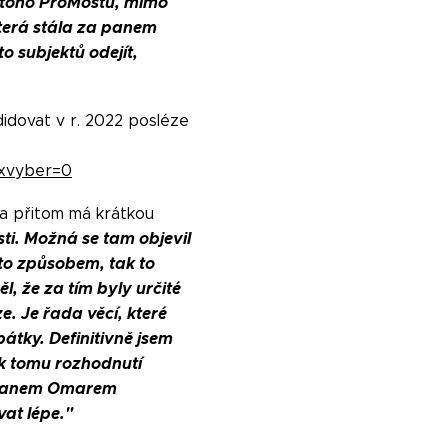
 z toho ProMostu, mimo
která stála za panem
o subjektů odejít,
idovat v r. 2022 posléze
xvyber=0
 a přitom má krátkou
ti. Možná se tam objevil
mto způsobem, tak to
l, že za tím byly určité
e. Je řada věcí, které
átky. Definitivně jsem
ě k tomu rozho
dnutí
s panem Omarem
vat lépe."