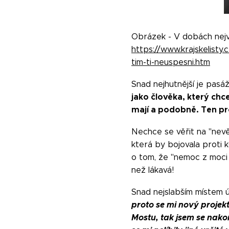
Obrázek - V dobách nejvě
https://www.krajskelisty
tim-ti-neuspesni.htm
Snad nejhutnější je pasá
jako člověka, který chc
mají a podobně. Ten proj
Nechce se věřit na "nev
která by bojovala proti 
o tom, že "nemoc z moci 
než lákavá!
Snad nejslabším místem ú
proto se mi nový proje
Mostu, tak jsem se nako