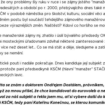
že ony problémy šly ruku v ruce i se zájmy jistého "manaž
vadesátých a období po r. 2000, přebývajícího dnes také 
M v podobě náměstka pro školství, kulturu, sociální věci 
něném postu byl součástí tehdejšího zájmového manažérová
a beze výraznějších změn. Naštěstí? Kdoví co horšího se moh
že manažerské zájmy mj. zhatilo i úsilí bývalého předsedy
mosteckými úřadovnami zdvihal některé zainteresované ze 
 více než deset let… Co se má stát a děje, sledujeme a zat
iky se nemění.
tické pouti i nadále pokračuje. Dnes kandiduje její subjekt
 protože paní předsedkyně KSČM (hlavní "manažer" STAČI
eckých lavic.
éta se znám s doktorem Ondřejem Dostálem, právníkem, 
ž za mnou přišel, že chce kandidovat do eurovoleb a ne
al za náš subjekt a řekla jsem mu, ať si vybere další do 
i KSČM, tedy paní Kateřinu Konečnou, se kterou komuniko