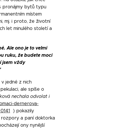
 s pronájmy bytů typu
permanentním místem
, mj. i proto, že životní
h let minulého století a
. Ale ono je to velmi
ou ruku, že budete moci
tí jsem vždy
"
 v jedné z nich
ekulaci, ale spíše o
ková nechala odvolat i
domaci-dernerova-
10141
) pokazily
y rozpory a paní doktorka
pocházejí ony nynější