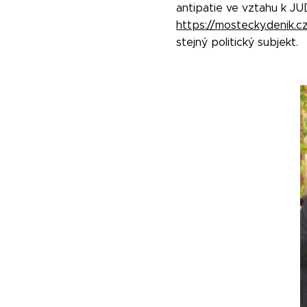
antipatie ve vztahu k JUD
https://mostecky.denik.c
stejný politický subjekt.