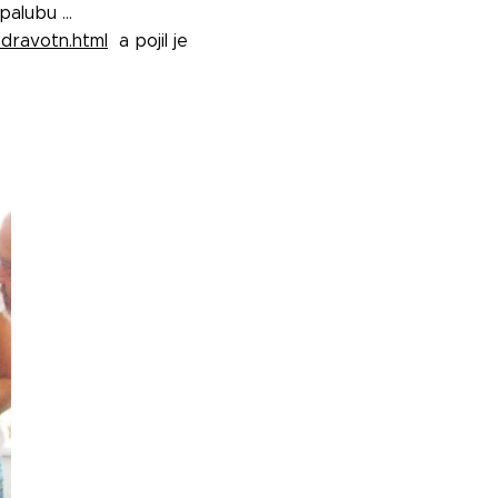
 palubu …
zdravotn.html
a pojil je