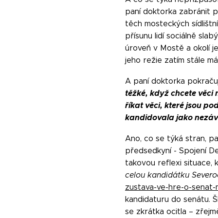
paní doktorka zabránit p
těch mosteckých sídlištn
přísunu lidí sociálně slab
úroveň v Mostě a okolí je
jeho režie zatím stále m
A paní doktorka pokraču
těžké, když chcete věci
říkat věci, které jsou 
kandidovala jako nezávis
Ano, co se týká stran, pa
předsedkyní - Spojení De
takovou reflexi situace,
celou kandidátku Severoč
zustava-ve-hre-o-senat-
kandidaturu do senátu. Š
se zkrátka ocitla – zřej