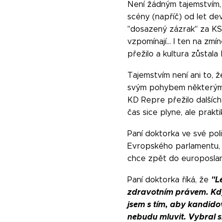
Není žádným tajemstvím, 
scény (napříč) od let de
"dosazený zázrak" za KSČ
vzpomínají… I ten na zmí
přežilo a kultura zůstal
Tajemstvím není ani to, 
svým pohybem některými 
KD Repre přežilo dalších
čas sice plyne, ale prakt
Paní doktorka ve své poli
Evropského parlamentu,
chce zpět do europoslan
"L
Paní doktorka říká, že
zdravotním právem. Kdy
jsem s tím, aby kandidov
nebudu mluvit. Vybral s