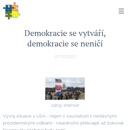
Demokracie se vytváří,
demokracie se neničí
07.01.2021
zdroj: internet
Vývoj situace v USA - nejen v souvislosti s nedávnými
prezidentskými volbami - nejednoho překvapil, až šokoval.
Reagovaly zástupci řady zemí.