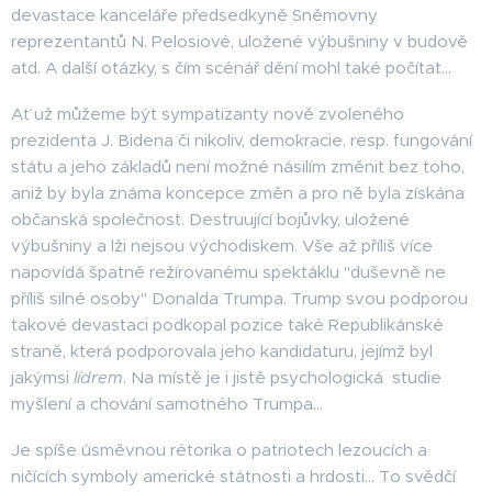
devastace kanceláře předsedkyně Sněmovny
reprezentantů N. Pelosiové, uložené výbušniny v budově
atd. A další otázky, s čím scénář dění mohl také počítat...
Ať už můžeme být sympatizanty nově zvoleného
prezidenta J. Bidena či nikoliv, demokracie, resp. fungování
státu a jeho základů není možné násilím změnit bez toho,
aniž by byla známa koncepce změn a pro ně byla získána
občanská společnost. Destruující bojůvky, uložené
výbušniny a lži nejsou východiskem. Vše až příliš více
napovídá špatně režírovanému spektáklu "duševně ne
příliš silné osoby" Donalda Trumpa. Trump svou podporou
takové devastaci podkopal pozice také Republikánské
straně, která podporovala jeho kandidaturu, jejímž byl
jakýmsi
lídrem
. Na místě je i jistě psychologická studie
myšlení a chování samotného Trumpa...
Je spíše úsměvnou rétorika o patriotech lezoucích a
ničících symboly americké státnosti a hrdosti... To svědčí