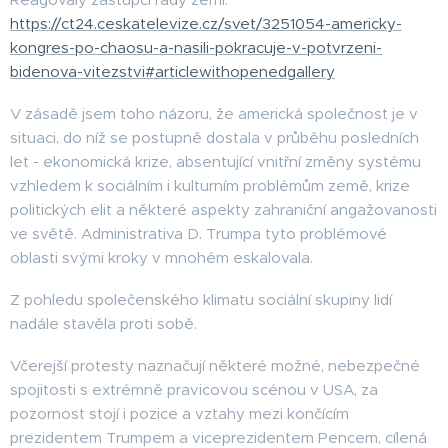
https://ct24.ceskatelevize.cz/svet/3251054-americky-
kongres-po-chaosu-a-nasili-pokracuje-v-potvrzeni-
bidenova-vitezstvi#articlewithopenedgallery
V zásadě jsem toho názoru, že americká společnost je v
situaci, do níž se postupně dostala v průběhu posledních
let - ekonomická krize, absentující vnitřní změny systému
vzhledem k sociálním i kulturním problémům země, krize
politických elit a některé aspekty zahraniční angažovanosti
ve světě. Administrativa D. Trumpa tyto problémové
oblasti svými kroky v mnohém eskalovala.
Z pohledu společenského klimatu sociální skupiny lidí
nadále stavěla proti sobě.
Včerejší protesty naznačují některé možné, nebezpečné
spojitosti s extrémně pravicovou scénou v USA, za
pozornost stojí i pozice a vztahy mezi končícím
prezidentem Trumpem a viceprezidentem Pencem, cílená