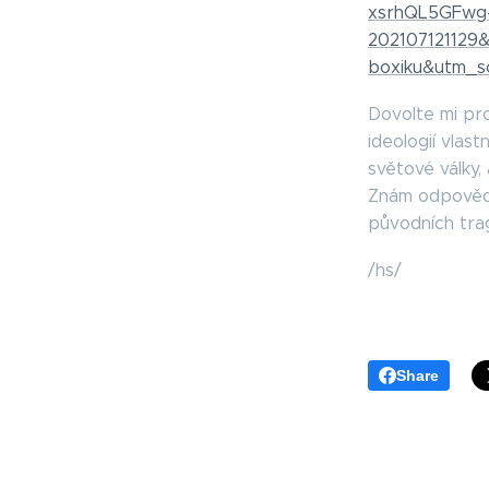
xsrhQL5GFwg
202107121129
boxiku&utm_s
Dovolte mi pro
ideologií vlas
světové války,
Znám odpověď. 
původních tragé
/hs/
Share