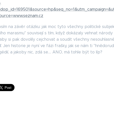
-
&dop_id=169501&source=hp&seq_no=1&utm_campaign=&u
ource=www.seznam.cz
sím na závěr otázku: jak moc tyto všechny politické subje
tního marasmu" souvisejí s tím, když dokázaly vehnat národy
 aby si pak dovolily cejchovat a soudit všechny nesouhlasné
Jen historie je nyní ve fázi frašky, jak se nám ti "hnědorud
dií, a jakoby nic, zdá se.... ANO, má tohle být to líp?