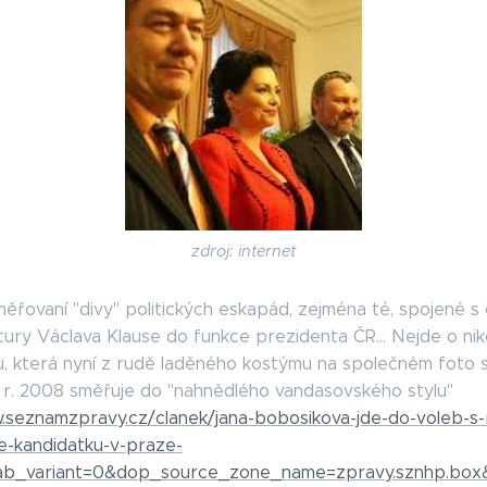
zdroj: internet
 směřovaní "divy" politických eskapád, zejména té, spojené 
ury Václava Klause do funkce prezidenta ČR... Nejde o nik
u, která nyní z rudě laděného kostýmu na společném foto s
 r. 2008 směřuje do "nahnědlého vandasovského stylu"
.seznamzpravy.cz/clanek/jana-bobosikova-jde-do-voleb-s
-kandidatku-v-praze-
b_variant=0&dop_source_zone_name=zpravy.sznhp.box