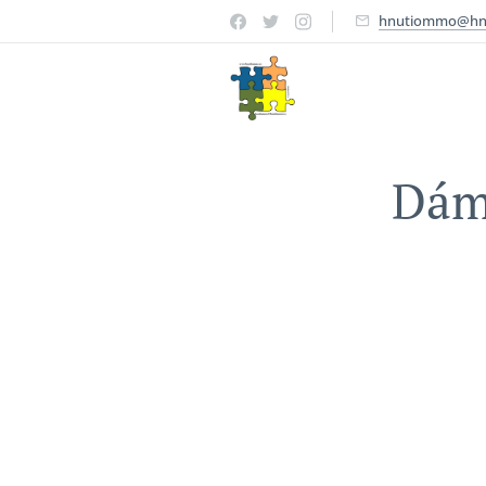
hnutiommo@hn
Dáma