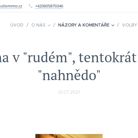
utiommo.cz
+420605870346
ÚVOD
O NÁS
NÁZORY A KOMENTÁŘE
VOLBY
 v "rudém", tentokrát
"nahnědo"
12.07.2021