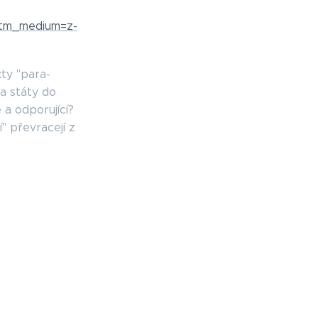
tm_medium=z-
kty "para-
 a státy do
 a odporující?
í" převracejí z