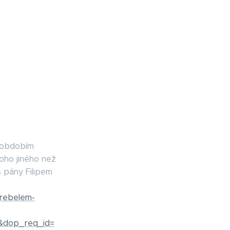
s obdobím
oho jiného než
 pány Filipem
-rebelem-
&dop_req_id=