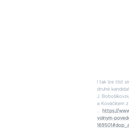
I tak lze číst
druhé kandidat
J. Bobošíkovo
a Kováčikem z
...
https://www
volnym-povede
169501#dop_a