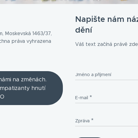
Napište nám ná
dění
, Moskevská 1463/37,
echna práva vyhrazena
Váš text začíná právě zde.
Jméno a příjmení
 námi na změnách.
ympatizanty hnutí
O
E-mail
Zpráva