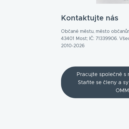
Kontaktujte nás
Občané městu, město občanům
43401 Most; IČ: 71339906. Vš
2010-2026
Pracujte společně s
Staňte se členy a s
OMM