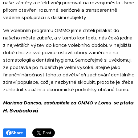
naše záměry a efektivněji pracovat na rozvoji města. Jsme
přitom otevřeni rozumné, seriózně a transparentně
vedené spolupráci i s dalšími subjekty.
Ve volebním programu OMMO jsme chtěli přilákat do
našeho města zubaře, a v tomto kontextu nás čeká jedna
z největších výzev do konce volebního období. V nejbližší
době chci ze své pozice oslovit obory zaměřené na
stomatologii a dentální hygienu. Samozřejmě si uvědomuji,
že poptávka po zubařích je velmi vysoká. Stejně jako
finanční náročnost tohoto odvětví při zachování dentálního
zdraví populace, což je nezbytné skloubit, protože je třeba
zohlednit sociální a ekonomické podmínky občanů Lomu.
se ptala
Mariana Dancsa, zastupitele za OMMO v Lomu
H. Svobodová
Share