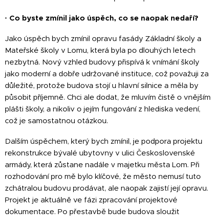
·
Co byste zmínil jako úspěch, co se naopak nedaří?
Jako úspěch bych zmínil opravu fasády Základní školy a
Mateřské školy v Lomu, která byla po dlouhých letech
nezbytná. Nový vzhled budovy přispívá k vnímání školy
jako moderní a dobře udržované instituce, což považuji za
důležité, protože budova stojí u hlavní silnice a měla by
působit příjemně. Chci ale dodat, že mluvím čistě o vnějším
plášti školy, a nikoliv o jejím fungování z hlediska vedení,
což je samostatnou otázkou.
Dalším úspěchem, který bych zmínil, je podpora projektu
rekonstrukce bývalé ubytovny v ulici Československé
armády, která zůstane nadále v majetku města Lom. Při
rozhodování pro mě bylo klíčové, že město nemusí tuto
zchátralou budovu prodávat, ale naopak zajistí její opravu.
Projekt je aktuálně ve fázi zpracování projektové
dokumentace. Po přestavbě bude budova sloužit