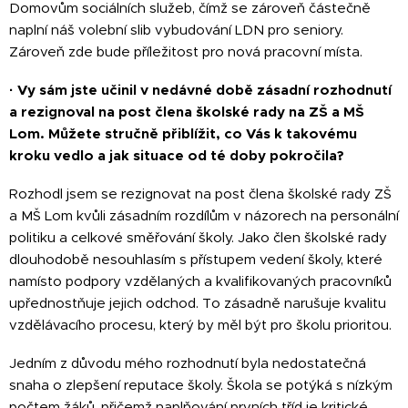
Domovům sociálních služeb, čímž se zároveň částečně
naplní náš volební slib vybudování LDN pro seniory.
Zároveň zde bude příležitost pro nová pracovní místa.
·
Vy sám jste učinil v nedávné době zásadní rozhodnutí
a rezignoval na post člena školské rady na ZŠ a MŠ
Lom. Můžete stručně přiblížit, co Vás k takovému
kroku vedlo a jak situace od té doby pokročila?
Rozhodl jsem se rezignovat na post člena školské rady ZŠ
a MŠ Lom kvůli zásadním rozdílům v názorech na personální
politiku a celkové směřování školy. Jako člen školské rady
dlouhodobě nesouhlasím s přístupem vedení školy, které
namísto podpory vzdělaných a kvalifikovaných pracovníků
upřednostňuje jejich odchod. To zásadně narušuje kvalitu
vzdělávacího procesu, který by měl být pro školu prioritou.
Jedním z důvodu mého rozhodnutí byla nedostatečná
snaha o zlepšení reputace školy. Škola se potýká s nízkým
počtem žáků, přičemž naplňování prvních tříd je kritické