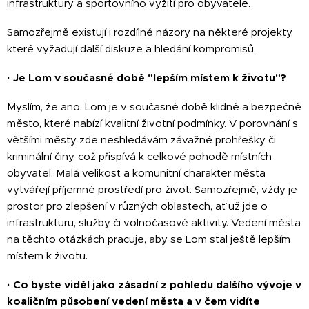
infrastruktury a sportovního vyžití pro obyvatele.
Samozřejmě existují i rozdílné názory na některé projekty,
které vyžadují další diskuze a hledání kompromisů.
·
Je Lom v současné době "lepším místem k životu"?
Myslím, že ano. Lom je v současné době klidné a bezpečné
město, které nabízí kvalitní životní podmínky. V porovnání s
většími městy zde neshledávám závažné prohřešky či
kriminální činy, což přispívá k celkové pohodě místních
obyvatel. Malá velikost a komunitní charakter města
vytvářejí příjemné prostředí pro život. Samozřejmě, vždy je
prostor pro zlepšení v různých oblastech, ať už jde o
infrastrukturu, služby či volnočasové aktivity. Vedení města
na těchto otázkách pracuje, aby se Lom stal ještě lepším
místem k životu.
·
Co byste viděl jako zásadní z pohledu dalšího vývoje v
koaličním působení vedení města a v čem vidíte