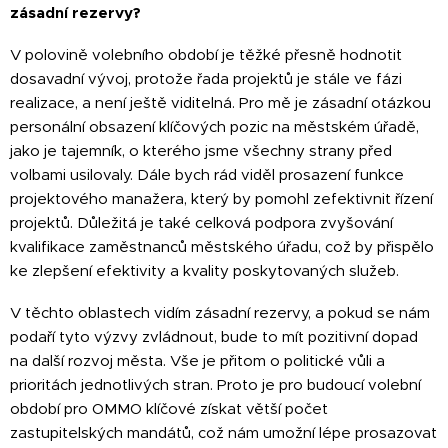
zásadní rezervy?
V polovině volebního období je těžké přesně hodnotit
dosavadní vývoj, protože řada projektů je stále ve fázi
realizace, a není ještě viditelná. Pro mě je zásadní otázkou
personální obsazení klíčových pozic na městském úřadě,
jako je tajemník, o kterého jsme všechny strany před
volbami usilovaly. Dále bych rád viděl prosazení funkce
projektového manažera, který by pomohl zefektivnit řízení
projektů. Důležitá je také celková podpora zvyšování
kvalifikace zaměstnanců městského úřadu, což by přispělo
ke zlepšení efektivity a kvality poskytovaných služeb.
V těchto oblastech vidím zásadní rezervy, a pokud se nám
podaří tyto výzvy zvládnout, bude to mít pozitivní dopad
na další rozvoj města. Vše je přitom o politické vůli a
prioritách jednotlivých stran. Proto je pro budoucí volební
období pro OMMO klíčové získat větší počet
zastupitelských mandátů, což nám umožní lépe prosazovat