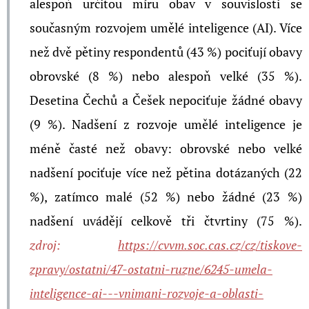
alespoň určitou míru obav v souvislosti se
současným rozvojem umělé inteligence (AI). Více
než dvě pětiny respondentů (43 %) pociťují obavy
obrovské (8 %) nebo alespoň velké (35 %).
Desetina Čechů a Češek nepociťuje žádné obavy
(9 %).
Nadšení z rozvoje umělé inteligence je
méně časté než obavy: obrovské nebo velké
nadšení pociťuje více než pětina dotázaných (22
%), zatímco malé (52 %) nebo žádné (23 %)
nadšení uvádějí celkově tři čtvrtiny (75 %).
zdroj:
https://cvvm.soc.cas.cz/cz/tiskove-
zpravy/ostatni/47-ostatni-ruzne/6245-umela-
inteligence-ai---vnimani-rozvoje-a-oblasti-