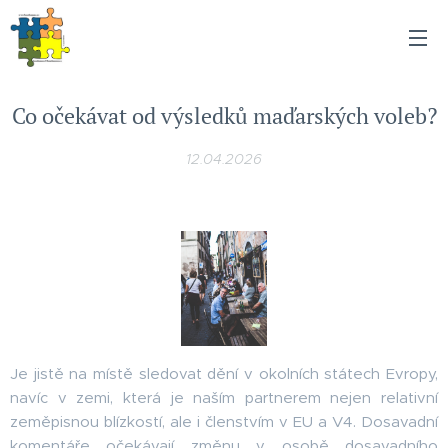
Co očekávat od výsledků maďarských voleb?
12.04.2026
Je jistě na místě sledovat dění v okolních státech Evropy,
navíc v zemi, která je naším partnerem nejen relativní
zeměpisnou blízkostí, ale i členstvím v EU a V4. Dosavadní
komentáře očekávají změnu v osobě dosavadního