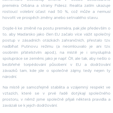
premiéra Orbána a strany Fidesz. Realita zatím ukazuje
rostoucí volební účast nad 50 %, což může a nemusí
hovořit ve prospěch změny anebo setrvalého stavu.
Dojde-li ke změně na postu premiéra, pak jde především o
to, aby Maďarsko jako člen EU začalo více vážit společný
postup v zásadních otázkách zahraničních, přestalo tzv.
nadbíhat Putinovu režimu (a neomlouvalo je ani tzv.
osobním přátelstvím apod.), na místě je i smysluplná
spolupráce se zeměmi, jako je např. ČR, ale tak, aby nešlo o
bezbřehé torpédování působení v EU a dodržování
závazků tam, kde jde o společné zájmy, tedy nejen ty
národní.
Na místě je samozřejmě stabilita a vzájemný respekt ve
vztazích, které se v prvé řadě dotýkají společného
prostoru, v němž jsme společně přijali některá pravidla a
zavázali se k jejich dodržování.