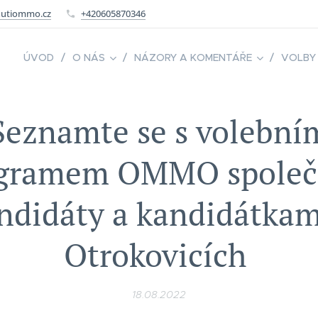
utiommo.cz
+420605870346
ÚVOD
O NÁS
NÁZORY A KOMENTÁŘE
VOLBY
Seznamte se s volební
gramem OMMO společ
ndidáty a kandidátkam
Otrokovicích
18.08.2022