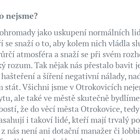
co nejsme?
dohromady jako uskupení normálních lid
 se snaží o to, aby kolem nich vládla sl
ůrčí atmosféra a snaží se při svém roz
ý rozum. Tak nějak nás přestalo bavit j
hašteření a šíření negativní nálady, n
 stát. Všichni jsme v Otrokovicích neje
tu, ale také ve městě skutečně bydlíme
ostí, že do věcí města Otrokovice, tedy
ahují i takoví lidé, kteří mají trvalý po
 z nás není ani dotační manažer či lobb