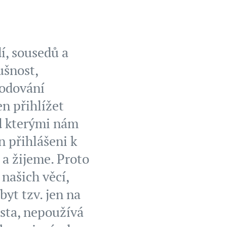
í, sousedů a
ušnost,
hodování
en přihlížet
ad kterými nám
n přihlášeni k
 a žijeme. Proto
 našich věcí,
byt tzv. jen na
ista, nepoužívá