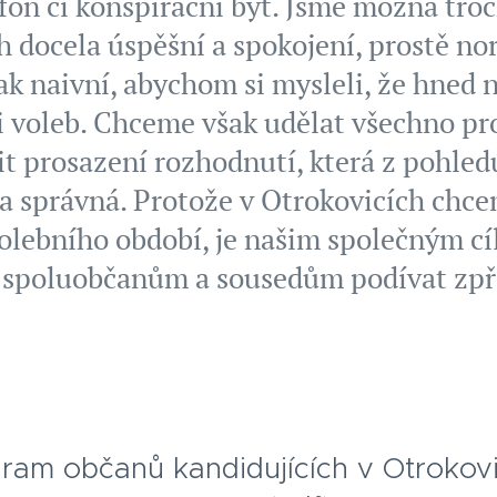
efon či konspirační byt. Jsme možná troc
h docela úspěšní a spokojení, prostě n
ak naivní, abychom si mysleli, že hned
 voleb. Chceme však udělat všechno pr
t prosazení rozhodnutí, která z pohled
 správná. Protože v Otrokovicích chcem
olebního období, je našim společným c
 spoluobčanům a sousedům podívat zpř
ram občanů kandidujících v Otrokovi