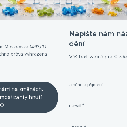
Napište nám ná
dění
, Moskevská 1463/37,
echna práva vyhrazena
Váš text začíná právě zde.
Jméno a příjmení
 námi na změnách.
ympatizanty hnutí
O
E-mail