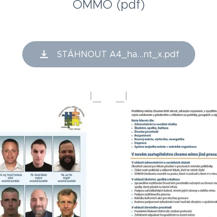
OMMO (pdf)
STÁHNOUT A4_ha...nt_x.pdf