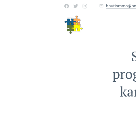
hnutiommo@hn
pro
ka