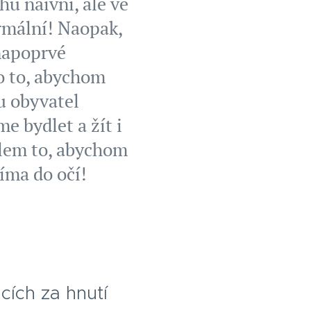
hu naivní, ale ve
ormální! Naopak,
 napoprvé
o to, abychom
u obyvatel
e bydlet a žít i
ílem to, abychom
íma do očí!
cích za hnutí