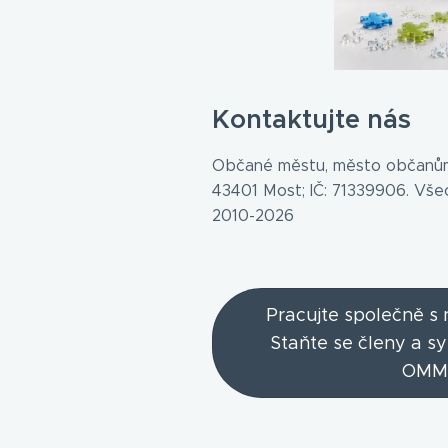
Kontaktujte nás
Občané městu, město občanům
43401 Most; IČ: 71339906. Vš
2010-2026
Pracujte společně s
Staňte se členy a s
OMM