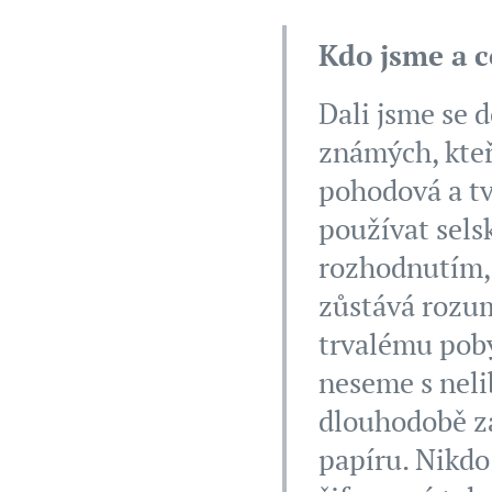
Kdo jsme a 
Dali jsme se 
známých, kteří
pohodová a tv
používat selsk
rozhodnutím, 
zůstává rozum
trvalému poby
neseme s nelib
dlouhodobě zas
papíru. Nikdo