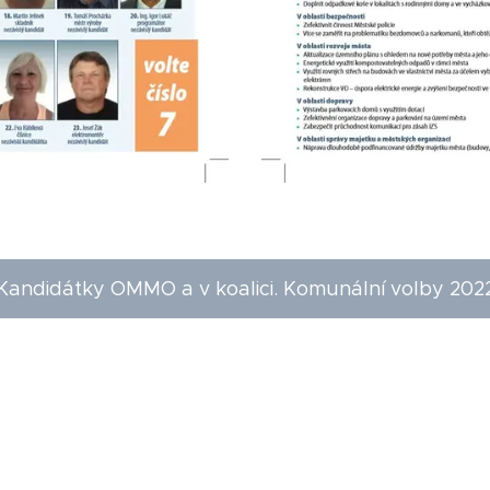
Kandidátky OMMO a v koalici. Komunální volby 202