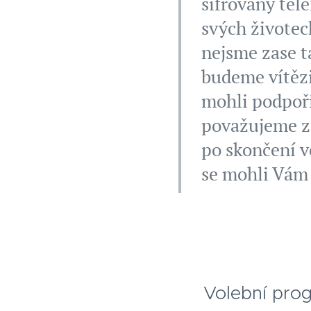
šifrovaný tel
svých životec
nejsme zase t
budeme vítězi
mohli podpoři
považujeme za
po skončení v
se mohli Vám
Volební prog