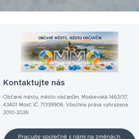
Kontaktujte nás
Občané městu, město občanům, Moskevská 1463/37,
43401 Most; IČ: 71339906. Všechna práva vyhrazena
2010-2026
Pracujte společně s námi na změnách.