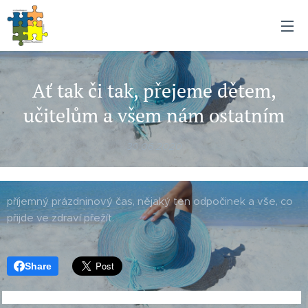
Ať tak či tak, přejeme dětem,
učitelům a všem nám ostatním
30.06.2020
příjemný prázdninový čas, nějaký ten odpočinek a vše, co
přijde ve zdraví přežít.
Share