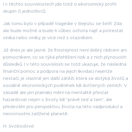
I v těchto souvislostech jde totiž o ekonomický profit
skupin či jednotlivců.
Jak tomu bylo v případě tragédie v Bejrútu, se šetří. Zda
ale bude možné a bude-li vůbec ochota najít a potrestat
viníka nebo viníky, je více než s otazníkem.
Již dnes je ale jasné, že lhostejnost není dobrý rádcem ani
pomocníkem, co se týká přehlížení rizik a z nich plynoucích
důsledků. I v této souvislosti se totiž ukazuje, že následná
finanční pomoc a podpora na jejich likvidaci nejenže
nestačí, je vlastně jen další zátěží, která se dotýká životů a
sociálně ekonomických podmínek lidí dotčených zemích. V
zásadě ale jen pramálo mění na mentalitě přestat
hazardovat nejen s životy lidí "právě teď a tam", ale
především pro perspektivu života na této nadprodukcí a
nerovnostmi zatížené planetě.
H. Svobodová