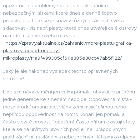
upozorňují na problémy spojené s nakládáním s
nebezpečnými látkami, které dnes a denně lidstvo
produkuje, a také se je snaží v různých částech světa
skladovat - viz např. plasty, které dnes utvářejí celé ostrovy
na řadě míst světového oceánu
https://zpravy.aktualne.cz/zahranici/more-plastu-grafika-
plastovy-odpad-oceany-
mikroplasty/r~a9f499305cf611e885e30cc47ab5f122/
Jaký je ale nakonec výsledek těchto oprávněných
varování?
Lidé své návyky mění jen velmi pomalu, obvykle v průběhu
jedné generace ke změnám nedojde. Odpovědná místa -
mezinárodní organizace, vlády zemí mající přímou nebo
nepřímou odpovědnost na tomto konání jen pomalu a
často složitě prosazují opatření. Často přitom existují státy,
které se na určitých úrovních podílejí na "prapodivných
praktikách" při nakládání s nebezpečnými látkami a odpady.