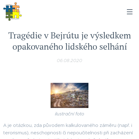
Tragédie v Bejrútu je výsledkem
opakovaného lidského selhání
06.08.2020
ilustrační foto
A je otázkou, zda původem kalkulovaného záměru (např. i
terorismus), neschopnosti či nepoučitelnosti při zacházení