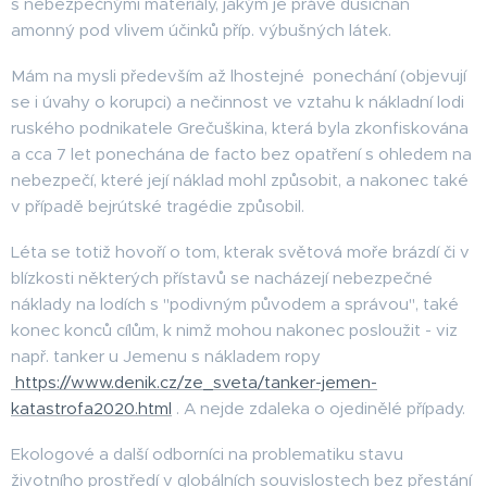
s nebezpečnými materiály, jakým je právě dusičnan
amonný pod vlivem účinků příp. výbušných látek.
Mám na mysli především až lhostejné ponechání (objevují
se i úvahy o korupci) a nečinnost ve vztahu k nákladní lodi
ruského podnikatele Grečuškina, která byla zkonfiskována
a cca 7 let ponechána de facto bez opatření s ohledem na
nebezpečí, které její náklad mohl způsobit, a nakonec také
v případě bejrútské tragédie způsobil.
Léta se totiž hovoří o tom, kterak světová moře brázdí či v
blízkosti některých přístavů se nacházejí nebezpečné
náklady na lodích s "podivným původem a správou", také
konec konců cílům, k nimž mohou nakonec posloužit - viz
např. tanker u Jemenu s nákladem ropy
https://www.denik.cz/ze_sveta/tanker-jemen-
katastrofa2020.html
. A nejde zdaleka o ojedinělé případy.
Ekologové a další odborníci na problematiku stavu
životního prostředí v globálních souvislostech bez přestání