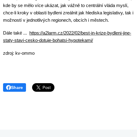
kde by se mělo více ukázat, jak vážně to centrální vláda myslí,
chce-li kroky v oblasti bydleni zreálnit jak hlediska legislativy, tak i
možností v jednotlivých regionech, obcích i městech.
Dále také ...
https://a2larm.cz/2022/02/best-in-krize-bydleni-jine-
staty-stavi-cesko-dotuje-bohatsi-hypotekami/
zdroj: kv-ommo
Share