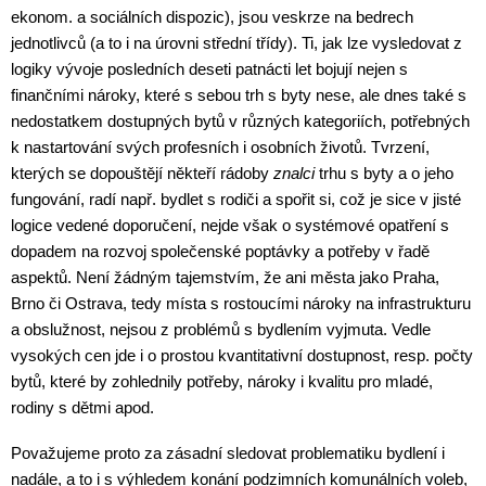
ekonom. a sociálních dispozic), jsou veskrze na bedrech
jednotlivců (a to i na úrovni střední třídy). Ti, jak lze vysledovat z
logiky vývoje posledních deseti patnácti let bojují nejen s
finančními nároky, které s sebou trh s byty nese, ale dnes také s
nedostatkem dostupných bytů v různých kategoriích, potřebných
k nastartování svých profesních i osobních životů. Tvrzení,
kterých se dopouštějí někteří rádoby
znalci
trhu s byty a o jeho
fungování, radí např. bydlet s rodiči a spořit si, což je sice v jisté
logice vedené doporučení, nejde však o systémové opatření s
dopadem na rozvoj společenské poptávky a potřeby v řadě
aspektů. Není žádným tajemstvím, že ani města jako Praha,
Brno či Ostrava, tedy místa s rostoucími nároky na infrastrukturu
a obslužnost, nejsou z problémů s bydlením vyjmuta. Vedle
vysokých cen jde i o prostou kvantitativní dostupnost, resp. počty
bytů, které by zohlednily potřeby, nároky i kvalitu pro mladé,
rodiny s dětmi apod.
Považujeme proto za zásadní sledovat problematiku bydlení i
nadále, a to i s výhledem konání podzimních komunálních voleb,