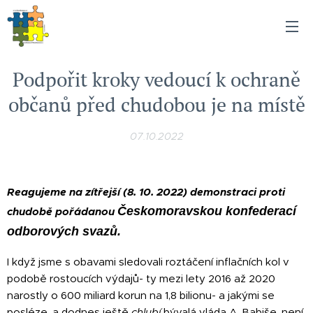
Podpořit kroky vedoucí k ochraně
občanů před chudobou je na místě
07.10.2022
Reagujeme na zítřejší (8. 10. 2022) demonstraci proti
Českomoravskou konfederací
chudobě pořádanou
odborových svazů.
I když jsme s obavami sledovali roztáčení inflačních kol v
podobě rostoucích výdajů- ty mezi lety 2016 až 2020
narostly o 600 miliard korun na 1,8 bilionu- a jakými se
posléze, a dodnes ještě
chlubí
bývalá vláda A. Babiše, není