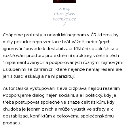
zdroj:
https://ww
w.cmkos.cz
/
Chápeme protesty a nevoli lidí nejenom v ČR, kterou by
měly politické reprezentace brát vážně, neboť jejich
ignorování povede k destabilizaci, tříštění sociálních sil a
rozšiřování prostoru pro extrémní struktury, včetně těch
"implementovaných a podporovaných různými zájmovými
uskupeními ze zahraničí", které nejenže nemají řešení, ale
jen situaci eskalují a na ní parazitují.
Autoritářská vystupování zleva či zprava nejsou řešením.
Podporujeme dialog nejen sociální, ale i politický, kdy je
třeba postupovat společně ve snaze čelit rizikům, kdy
chudoba je jedním z nich a může vyústit ve střety a k
destabilizaci, konfliktům a celkovému společenskému
propadu.