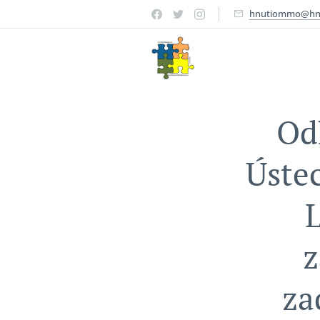
hnutiommo@hn
Od
Ústec
z
za