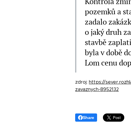
Kontrola zmiň
pozemků a sta
zadalo zakázk
o jaký druh z
stavbě zaplat
byla v době d
Lom cenu dopl
zdroj:
https://sever.rozh
zavaznych-8952132
Share