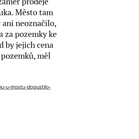
 záměr prodeje
ouka. Město tam
 ani neoznačilo,
la za pozemky ke
d by jejich cena
a pozemků, měl
mu-u-mostu-dopustilo-