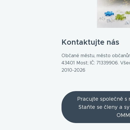
Kontaktujte nás
Občané městu, město občanům
43401 Most; IČ: 71339906. Vš
2010-2026
Pracujte společně s
Staňte se členy a s
OMM