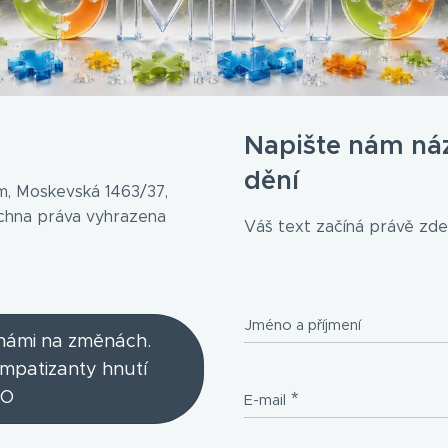
Napište nám ná
dění
, Moskevská 1463/37,
echna práva vyhrazena
Váš text začíná právě zde.
Jméno a příjmení
 námi na změnách.
ympatizanty hnutí
O
E-mail