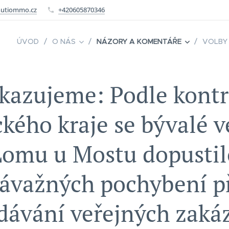
utiommo.cz
+420605870346
ÚVOD
O NÁS
NÁZORY A KOMENTÁŘE
VOLBY
kazujeme: Podle kontr
kého kraje se bývalé 
Lomu u Mostu dopustil
ávažných pochybení p
dávání veřejných zaká