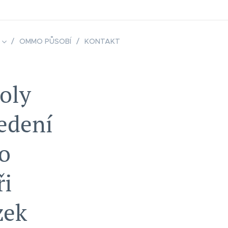
OMMO PŮSOBÍ
KONTAKT
oly
vedení
o
ři
zek