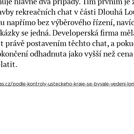
uje hlavně dva případy. Tím prvním je
vby rekreačních chat v části Dlouhá L
u napřímo bez výběrového řízení, navíc
akázky se jedná. Developerská firma mě
it právě postavením těchto chat, a poku
okončení odhadnuta jako vyšší než cen
atit.
las.cz/podle-kontroly-usteckeho-kraje-se-byvale-vedeni-lo