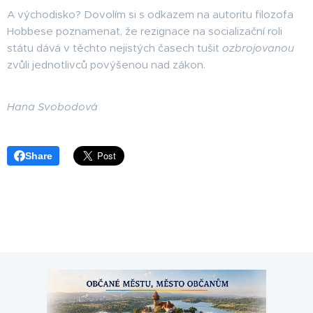
A východisko? Dovolím si s odkazem na autoritu filozofa
Hobbese poznamenat, že rezignace na socializační roli
státu dává v těchto nejistých časech tušit
ozbrojovanou
zvůli jednotlivců povýšenou nad zákon.
Hana Svobodová
Share