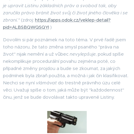
je upravit Listinu základních práv a svobod tak, aby
zaručila právo bránit život svůj či život jiného člověka i se
zbraní."
(zdroj:
https://apps.odok.cz/veklep-detail?
pid=ALBSBQWQSQYI
)
Dovolím si pár poznámek na toto téma. V prvé řadě jsem
toho názoru, že tato změna smysl psaného "práva na
život" nijak nemění a už vůbec
nevylepšuje
, pokud spíše
nekomplikuje procedurální povahu zejména poté, co
případné změny projdou a bude se zkoumat, za jakých
podmínek byla zbraň použita, a možná i jak čin klasifikovat.
Nechci se nyní
vlámávat
do trestně právního úzu celé
věci. Uvažuji spíše o tom, jaká může být "každodennost"
činu, jenž se bude dovolávat takto upravené Listiny.