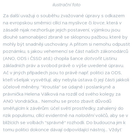
ilustrační foto
Za další uvažuji o souběhu zvažované úpravy s odkazem
na evropskou směrnici cílící na myslivce či
lovce
, která v
zásadě nijak nezhoršuje jejich postavení, výjimkou jsou
dlouhé samonabíjecí zbraně se sklopnou pažbou, které by
mohly být snadněji uschovány. A přitom si nemohu odpustit
poznámku, s jakou vehemencí se část našich zákonodárců
(ANO, ODS i ČSSD atd.) chopila šance
dotvořit
Listinu
základních práv a svobod právě o výše uvedené úpravu.
Ač v jiných případech jsou to právě např. politici za ODS,
kteří všelijak vysvětlují, aby nebyla ústava či její části jakkoli
účelově měněny. "Kroutila" se údajně i poslankyně a
právnička Helena Válková na rozdíl od svého kolegy za
ANO Vondráčka... Nemohu se proto zbavit důvodů
směřujícím k závěrům: účel světí prostředky, zahalený do
rizik populismu, cílící evidentně na
naladění
voličů, aby se v
blížících se volbách "správně" rozhodli. Do budoucna jim k
tomu politici dokonce dávají odpovídající nástroj... Vždyť