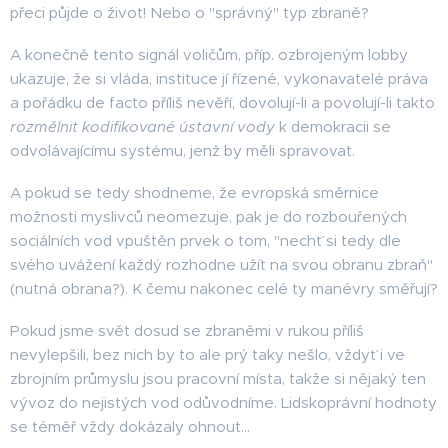
přeci půjde o život! Nebo o "správný" typ zbraně?
A konečně tento signál voličům, příp. ozbrojeným lobby
ukazuje, že si vláda, instituce jí řízené, vykonavatelé práva
a pořádku de facto příliš nevěří, dovolují-li a povolují-li takto
rozmělnit kodifikované ústavní vody
k demokracii se
odvolávajícímu systému, jenž by měli spravovat.
A pokud se tedy shodneme, že evropská směrnice
možnosti myslivců neomezuje, pak je do rozbouřených
sociálních vod vpuštěn prvek o tom, "nechť si tedy dle
svého uvážení každý rozhodne užít na svou obranu zbraň"
(nutná obrana?). K čemu nakonec celé ty manévry směřují?
Pokud jsme svět dosud se zbraněmi v rukou příliš
nevylepšili, bez nich by to ale prý taky nešlo, vždyť i ve
zbrojním průmyslu jsou pracovní místa, takže si nějaký ten
vývoz do nejistých vod odůvodníme. Lidskoprávní hodnoty
se téměř vždy dokázaly ohnout...